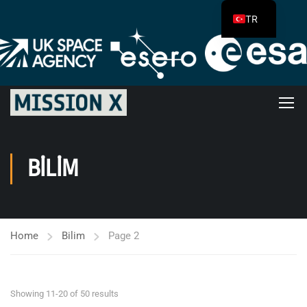
TR
BILIM
Home
Bilim
Page 2
Showing 11-20 of 50 results