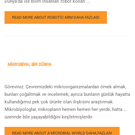
Dünya'da ise bilim insanları robot kolları ...
READ MORE ABOUT ROBOTIC ARM
DAHA FAZLASI
MIKROBIYAL BIR DÜNYA
Göreviniz: Çevremizdeki mikroorganizmalardan örnek almak,
bunları çoğaltmak ve incelemek; ayrıca bunların günlük hayatta
kullandığımız pek çok ürünle olan ilişkisini araştırmak.
Mikrobiyologlar, mikropların hemen hemen her yerde, hatta …
üzerinde bile yaşayabildiğini keşfetmişlerdir.
READ MORE ABOUT A MICROBIAL WORLD
DAHA FAZLASI