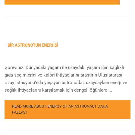
BIR ASTRONOTUN ENERJISI
Göreviniz: Dünyadaki yaşam ile uzaydaki yaşam için sağlıklı
gıda seçimlerini ve kalori ihtiyaçlarını araştırın Uluslararası
Uzay İstasyonu'nda yaşayan astronotlar, uzaydayken enerji ve
sağlık ihtiyaçlarını karşılamak için dengeli öğünlere ...
READ MORE ABOUT ENERGY OF AN ASTRONAUT
DAHA
FAZLASI