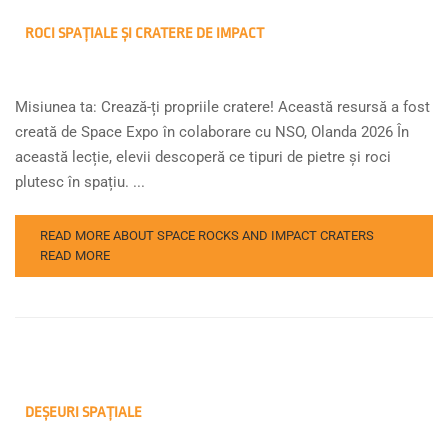
ROCI SPAȚIALE ȘI CRATERE DE IMPACT
Misiunea ta: Crează-ți propriile cratere! Această resursă a fost
creată de Space Expo în colaborare cu NSO, Olanda 2026 În
această lecție, elevii descoperă ce tipuri de pietre și roci
plutesc în spațiu. ...
READ MORE ABOUT SPACE ROCKS AND IMPACT CRATERS
READ MORE
DEȘEURI SPAȚIALE