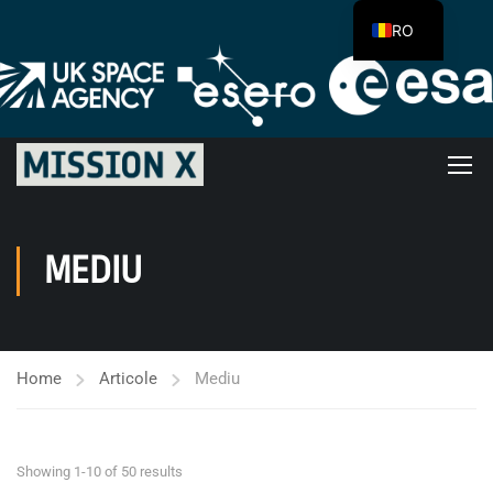
RO
MEDIU
Home
Articole
Mediu
Showing 1-10 of 50 results