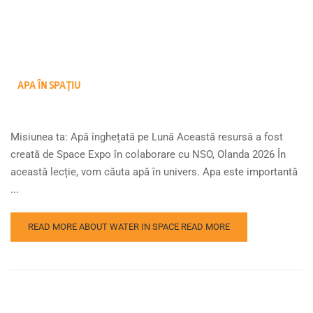
APA ÎN SPAȚIU
Misiunea ta: Apă înghețată pe Lună Această resursă a fost
creată de Space Expo în colaborare cu NSO, Olanda 2026 În
această lecție, vom căuta apă în univers. Apa este importantă
...
READ MORE ABOUT WATER IN SPACE
READ MORE