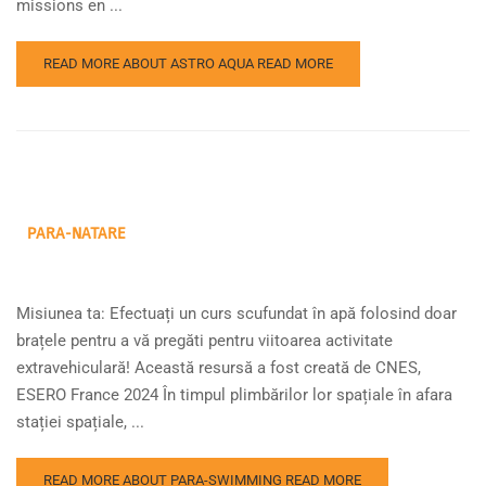
missions en ...
READ MORE ABOUT ASTRO AQUA
READ MORE
PARA-NATARE
Misiunea ta: Efectuați un curs scufundat în apă folosind doar
brațele pentru a vă pregăti pentru viitoarea activitate
extravehiculară! Această resursă a fost creată de CNES,
ESERO France 2024 În timpul plimbărilor lor spațiale în afara
stației spațiale, ...
READ MORE ABOUT PARA-SWIMMING
READ MORE