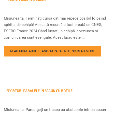
Misiunea ta: Terminați cursa cât mai repede posibil folosind
spiritul de echipă! Această resursă a fost creată de CNES,
ESERO France 2024 Când lucrați în echipă, coeziunea și
comunicarea sunt esențiale. Acest lucru este ...
READ MORE ABOUT TANDEM PARA-CYCLING
READ MORE
SPORTURI PARALELE ÎN SCAUN CU ROTILE
Misiunea ta: Parcurgeți un traseu cu obstacole într-un scaun