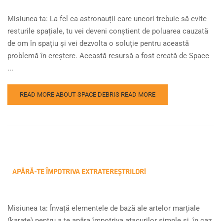
Misiunea ta: La fel ca astronauții care uneori trebuie să evite
resturile spațiale, tu vei deveni conștient de poluarea cauzată
de om în spațiu și vei dezvolta o soluție pentru această
problemă în creștere. Această resursă a fost creată de Space
...
READ MORE ABOUT SPACE DEBRIS
READ MORE
APĂRĂ-TE ÎMPOTRIVA EXTRATEREȘTRILOR!
Misiunea ta: Învață elementele de bază ale artelor marțiale
(karate) pentru a te apăra împotriva atacurilor simple și, în caz