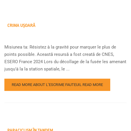
CRIMA UȘOARĂ
Misiunea ta: Résistez à la gravité pour marquer le plus de
points possible. Această resursă a fost creată de CNES,
ESERO France 2024 Lors du décollage de la fusée les amenant
jusqu'à la la station spatiale, le ...
READ MORE ABOUT L’ESCRIME FAUTEUIL
READ MORE
PARACICLISM ÎN TANDEM