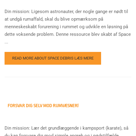
Din mission: Ligesom astronauter, der nogle gange er nødt til
at undgå rumaffald, skal du blive opmærksom på
menneskeskabt forurening i rummet og udvikle en løsning på
dette voksende problem. Denne ressource blev skabt af Space
...
READ MORE ABOUT SPACE DEBRIS
LÆS MERE
FORSVAR DIG SELV MOD RUMVÆSNER!
Din mission: Lær det grundlæggende i kampsport (karate), så
du kan forsvare dig mod simple angreb og i nødstilfælde