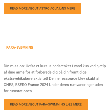
READ MORE ABOUT ASTRO AQUA
LÆS MERE
PARA-SVØMNING
Din mission: Udfør et kursus nedsænket i vand kun ved hjælp
af dine arme for at forberede dig på din fremtidige
ekstravehikulære aktivitet! Denne ressource blev skabt af
CNES, ESERO France 2024 Under deres rumvandringer uden
for rumstationen ...
READ MORE ABOUT PARA-SWIMMING
LÆS MERE