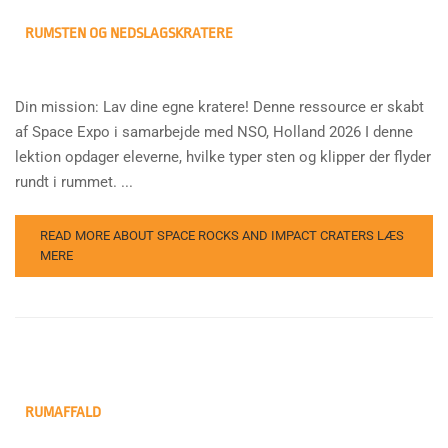
RUMSTEN OG NEDSLAGSKRATERE
Din mission: Lav dine egne kratere! Denne ressource er skabt
af Space Expo i samarbejde med NSO, Holland 2026 I denne
lektion opdager eleverne, hvilke typer sten og klipper der flyder
rundt i rummet. ...
READ MORE ABOUT SPACE ROCKS AND IMPACT CRATERS
LÆS
MERE
RUMAFFALD