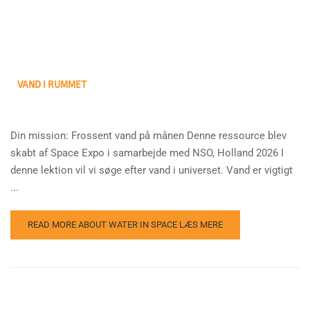
VAND I RUMMET
Din mission: Frossent vand på månen Denne ressource blev
skabt af Space Expo i samarbejde med NSO, Holland 2026 I
denne lektion vil vi søge efter vand i universet. Vand er vigtigt
...
READ MORE ABOUT WATER IN SPACE
LÆS MERE