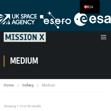
DA
MEDIUM
Home
Indlæg
Medium
Showing 1-10 of 50 results