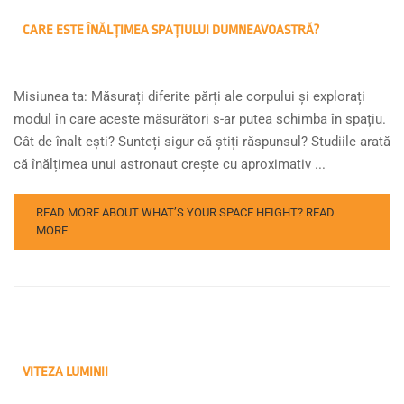
CARE ESTE ÎNĂLȚIMEA SPAȚIULUI DUMNEAVOASTRĂ?
Misiunea ta: Măsurați diferite părți ale corpului și explorați
modul în care aceste măsurători s-ar putea schimba în spațiu.
Cât de înalt ești? Sunteți sigur că știți răspunsul? Studiile arată
că înălțimea unui astronaut crește cu aproximativ ...
READ MORE ABOUT WHAT’S YOUR SPACE HEIGHT?
READ
MORE
VITEZA LUMINII