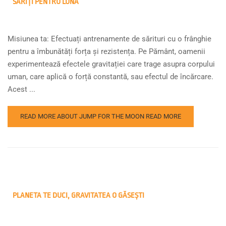
SĂRIȚI PENTRU LUNĂ
Misiunea ta: Efectuați antrenamente de sărituri cu o frânghie
pentru a îmbunătăți forța și rezistența. Pe Pământ, oamenii
experimentează efectele gravitației care trage asupra corpului
uman, care aplică o forță constantă, sau efectul de încărcare.
Acest ...
READ MORE ABOUT JUMP FOR THE MOON
READ MORE
PLANETA TE DUCI, GRAVITATEA O GĂSEȘTI