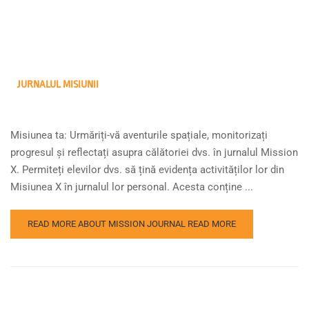
JURNALUL MISIUNII
Misiunea ta: Urmăriți-vă aventurile spațiale, monitorizați
progresul și reflectați asupra călătoriei dvs. în jurnalul Mission
X. Permiteți elevilor dvs. să țină evidența activităților lor din
Misiunea X în jurnalul lor personal. Acesta conține ...
READ MORE ABOUT MISSION JOURNAL
READ MORE