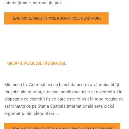
Internaționale, astronauții pot ...
READ MORE ABOUT SPACE ROCK-N-ROLL
READ MORE
URCĂ-TE PE CICLUL TĂU SPAȚIAL
Misiunea ta: Antrenați-vă cu bicicleta pentru a vă îmbunătăți
mușchii picioarelor, fitnessul cardio-vascular și rezistența. Un
dispozitiv de exerciții fizice care este folosit în mod regulat de
astronauții de pe Stația Spațială Internațională este ciclul
ergometru. Bicicleta oferă ...
READ MORE ABOUT GET ON YOUR SPACE CYCLE
READ MORE