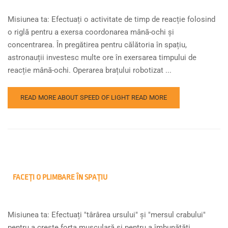
Misiunea ta: Efectuați o activitate de timp de reacție folosind
o riglă pentru a exersa coordonarea mână-ochi și
concentrarea. În pregătirea pentru călătoria în spațiu,
astronauții investesc multe ore în exersarea timpului de
reacție mână-ochi. Operarea brațului robotizat ...
READ MORE ABOUT SPEED OF LIGHT
READ MORE
FACEȚI O PLIMBARE ÎN SPAȚIU
Misiunea ta: Efectuați "târârea ursului" și "mersul crabului"
pentru a crește forța musculară și pentru a îmbunătăți