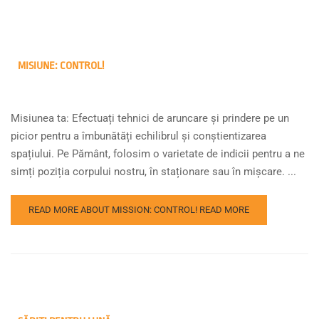
MISIUNE: CONTROL!
Misiunea ta: Efectuați tehnici de aruncare și prindere pe un
picior pentru a îmbunătăți echilibrul și conștientizarea
spațiului. Pe Pământ, folosim o varietate de indicii pentru a ne
simți poziția corpului nostru, în staționare sau în mișcare. ...
READ MORE ABOUT MISSION: CONTROL!
READ MORE