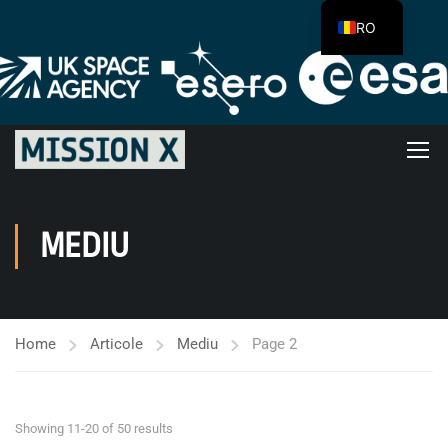
RO
MEDIU
Home
Articole
Mediu
Page 2
Showing 11-20 of 50 results