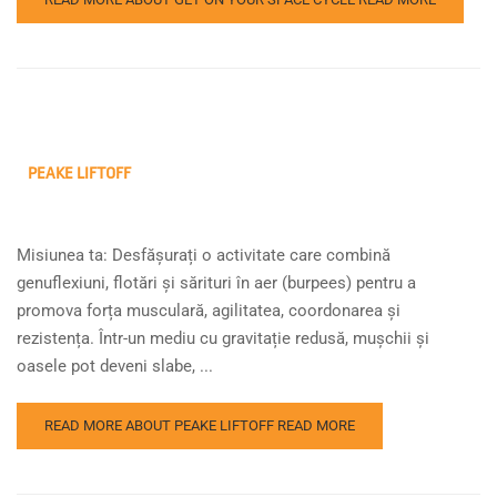
PEAKE LIFTOFF
Misiunea ta: Desfășurați o activitate care combină
genuflexiuni, flotări și sărituri în aer (burpees) pentru a
promova forța musculară, agilitatea, coordonarea și
rezistența. Într-un mediu cu gravitație redusă, mușchii și
oasele pot deveni slabe, ...
READ MORE ABOUT PEAKE LIFTOFF
READ MORE