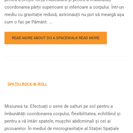
coordonarea părții superioare și inferioare a corpului. Într-un
mediu cu gravitație redusă, astronauții nu pot să meargă așa
cum o fac pe Pământ. ...
READ MORE ABOUT DO A SPACEWALK
READ MORE
SPAȚIU ROCK-N-ROLL
Misiunea ta: Efectuați o serie de salturi pe sol pentru a
îmbunătăți coordonarea corpului, flexibilitatea, echilibrul și
pentru a vă întări spatele, mușchii abdominali și cei ai
picioarelor. În mediul de microgravitație al Stației Spațiale