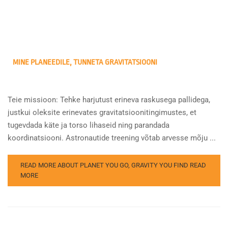
MINE PLANEEDILE, TUNNETA GRAVITATSIOONI
Teie missioon: Tehke harjutust erineva raskusega pallidega,
justkui oleksite erinevates gravitatsioonitingimustes, et
tugevdada käte ja torso lihaseid ning parandada
koordinatsiooni. Astronautide treening võtab arvesse mõju ...
READ MORE ABOUT PLANET YOU GO, GRAVITY YOU FIND
READ
MORE