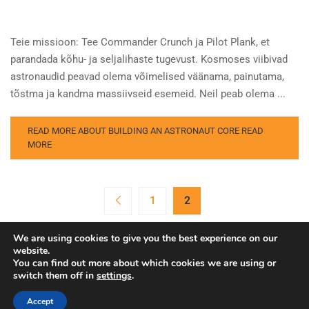
Teie missioon: Tee Commander Crunch ja Pilot Plank, et
parandada kõhu- ja seljalihaste tugevust. Kosmoses viibivad
astronaudid peavad olema võimelised väänama, painutama,
tõstma ja kandma massiivseid esemeid. Neil peab olema ...
READ MORE ABOUT BUILDING AN ASTRONAUT CORE
READ
MORE
1
2
We are using cookies to give you the best experience on our
website.
You can find out more about which cookies we are using or
switch them off in
settings
.
Copyright © Euroopa Kosmoseagentuur. Kõik õigused
kaitstud.
Accept