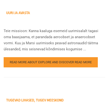
UURI JA AVASTA
Teie missioon: Kanna kaaluga esemeid uurimisalalt tagasi
oma baasjaama, et parandada aeroobset ja anaeroobset
vormi. Kuu ja Marsi uurimiseks peavad astronaudid täitma
ülesanded, mis seisnevad kõndimises kogumise ...
READ MORE ABOUT EXPLORE AND DISCOVER
READ MORE
TUGEVAD LIHASED, TUGEV MEESKOND