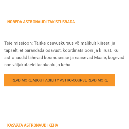
NOBEDA ASTRONAUDI TAKISTUSRADA
Teie missioon: Täitke osavuskursus võimalikult kiiresti ja
täpselt, et parandada osavust, koordinatsiooni ja kiirust. Kui
astronaudid lähevad kosmosesse ja naasevad Maale, kogevad
nad väljakutseid tasakaalu ja keha ...
READ MORE ABOUT AGILITY ASTRO-COURSE
READ MORE
KASVATA ASTRONAUDI KEHA