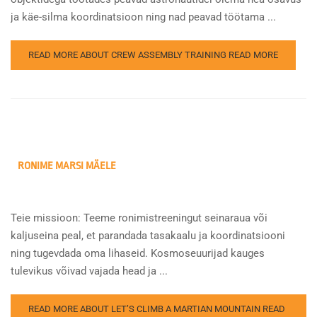
ja käe-silma koordinatsioon ning nad peavad töötama ...
READ MORE ABOUT CREW ASSEMBLY TRAINING
READ MORE
RONIME MARSI MÄELE
Teie missioon: Teeme ronimistreeningut seinaraua või
kaljuseina peal, et parandada tasakaalu ja koordinatsiooni
ning tugevdada oma lihaseid. Kosmoseuurijad kauges
tulevikus võivad vajada head ja ...
READ MORE ABOUT LET’S CLIMB A MARTIAN MOUNTAIN
READ