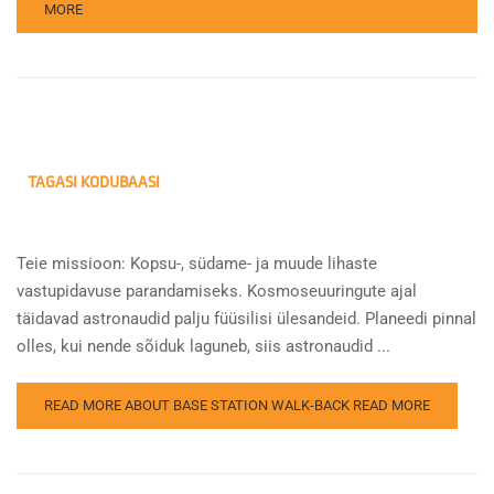
MORE
TAGASI KODUBAASI
Teie missioon: Kopsu-, südame- ja muude lihaste
vastupidavuse parandamiseks. Kosmoseuuringute ajal
täidavad astronaudid palju füüsilisi ülesandeid. Planeedi pinnal
olles, kui nende sõiduk laguneb, siis astronaudid ...
READ MORE ABOUT BASE STATION WALK-BACK
READ MORE