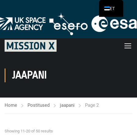
ET
JAAPANI
Home
Postitused
jaapani
Page 2
Showing 11-20 of 50 results