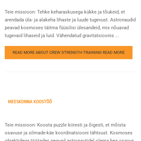
Teie missioon: Tehke keharaskusega kükke ja tõukeid, et
arendada üla- ja alakeha lihaste ja luude tugevust. Astronaudid
peavad kosmoses täitma füüsilisi ülesandeid, mis nõuavad
tugevaid lihaseid ja luid. Vähendatud gravitatsioonis ...
READ MORE ABOUT CREW STRENGTH TRAINING
READ MORE
MEESKONNA KOOSTÖÖ
Teie missioon: Koosta puzzle kiiresti ja õigesti, et mõista
osavuse ja silmade-käe koordinatsiooni tähtsust. Kosmoses
objektidega töötades peavad astronautidel olema hea osavus