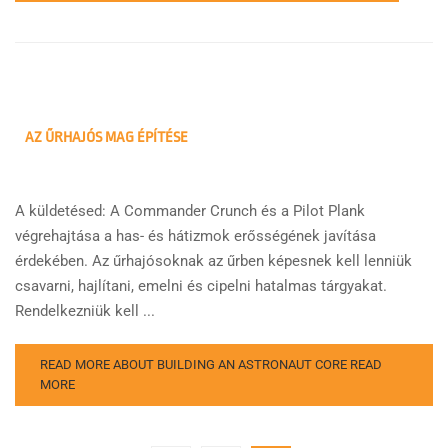
AZ ŰRHAJÓS MAG ÉPÍTÉSE
A küldetésed: A Commander Crunch és a Pilot Plank
végrehajtása a has- és hátizmok erősségének javítása
érdekében. Az űrhajósoknak az űrben képesnek kell lenniük
csavarni, hajlítani, emelni és cipelni hatalmas tárgyakat.
Rendelkezniük kell ...
READ MORE ABOUT BUILDING AN ASTRONAUT CORE
READ
MORE