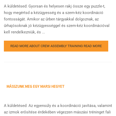
A küldetésed: Gyorsan és helyesen rakj össze egy puzzle-t,
hogy megértsd a kézügyesség és a szem-kéz koordináció
fontosságát. Amikor az űrben tárgyakkal dolgoznak, az
űrhajósoknak jó kézügyességgel és szem-kéz koordinációval
kell rendelkezniük, és ...
READ MORE ABOUT CREW ASSEMBLY TRAINING
READ MORE
MÁSSZUNK MEG EGY MARSI HEGYET
A küldetésed: Az egyensúly és a koordináció javítása, valamint
az izmok erősítése érdekében végezzen mászási tréninget fali