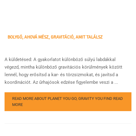
BOLYGÓ, AHOVÁ MÉSZ, GRAVITÁCIÓ, AMIT TALÁLSZ
A küldetésed: A gyakorlatot különböző súlyú labdákkal
végezd, mintha különböző gravitációs körülmények között
lennél, hogy erősítsd a kar- és törzsizmokat, és javítsd a
koordinációt. Az űrhajósok edzése figyelembe veszi a ...
READ MORE ABOUT PLANET YOU GO, GRAVITY YOU FIND
READ
MORE