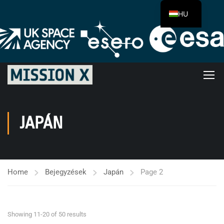
HU
JAPÁN
Home
Bejegyzések
Japán
Page 2
Showing 11-20 of 50 results