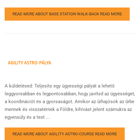
READ MORE ABOUT BASE STATION WALK-BACK
READ MORE
AGILITY ASTRO-PÁLYA
A küldetésed: Teljesíts egy ügyességi pályát a lehető
leggyorsabban és legpontosabban, hogy javítsd az ügyességet,
a koordinációt és a gyorsaságot. Amikor az űrhajósok az űrbe
mennek és visszatérnek a Földre, kihívást jelent számukra az
egyensúly és a test ...
READ MORE ABOUT AGILITY ASTRO-COURSE
READ MORE