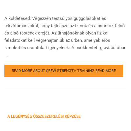
A küldetésed: Végezzen testsúlyos guggolásokat és
fekvőtámaszokat, hogy fejlessze az izmok és a csontok felső
és alsó testének erejét. Az űrhajósoknak olyan fizikai
feladatokat kell végrehajtaniuk az űrben, amelyek erős
izmokat és csontokat igényelnek. A csökkentett gravitációban
...
READ MORE ABOUT CREW STRENGTH TRAINING
READ MORE
A LEGÉNYSÉG ÖSSZESZERELÉSI KÉPZÉSE