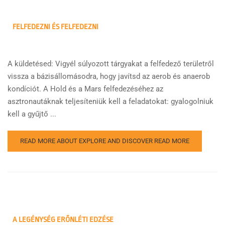
FELFEDEZNI ÉS FELFEDEZNI
A küldetésed: Vigyél súlyozott tárgyakat a felfedező területről
vissza a bázisállomásodra, hogy javítsd az aerob és anaerob
kondíciót. A Hold és a Mars felfedezéséhez az
asztronautáknak teljesíteniük kell a feladatokat: gyalogolniuk
kell a gyűjtő ...
READ MORE ABOUT EXPLORE AND DISCOVER
READ MORE
A LEGÉNYSÉG ERŐNLÉTI EDZÉSE