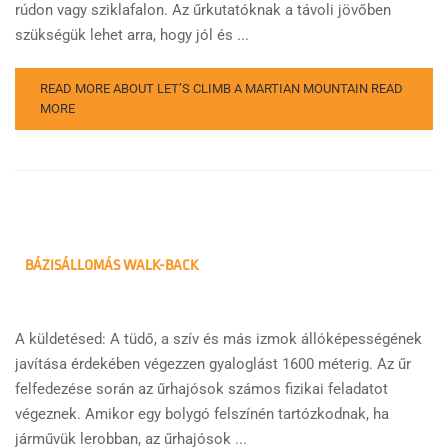
rúdon vagy sziklafalon. Az űrkutatóknak a távoli jövőben
szükségük lehet arra, hogy jól és ...
READ MORE ABOUT LET’S CLIMB A MARTIAN MOUNTAIN
READ
MORE
BÁZISÁLLOMÁS WALK-BACK
A küldetésed: A tüdő, a szív és más izmok állóképességének
javítása érdekében végezzen gyaloglást 1600 méterig. Az űr
felfedezése során az űrhajósok számos fizikai feladatot
végeznek. Amikor egy bolygó felszínén tartózkodnak, ha
járművük lerobban, az űrhajósok ...