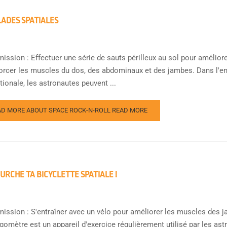
ADES SPATIALES
ission : Effectuer une série de sauts périlleux au sol pour améliorer
forcer les muscles du dos, des abdominaux et des jambes. Dans l'en
tionale, les astronautes peuvent ...
AD MORE ABOUT SPACE ROCK-N-ROLL
READ MORE
URCHE TA BICYCLETTE SPATIALE !
mission : S'entraîner avec un vélo pour améliorer les muscles des j
gomètre est un appareil d'exercice régulièrement utilisé par les ast