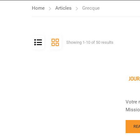
Home
Articles
Grecque
Showing 1-10 of 50 results
JOUR
Votre 
Mission
RE