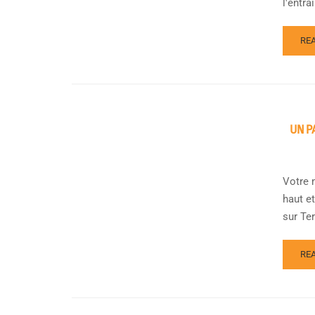
l'entra
RE
UN P
Votre 
haut e
sur Terr
RE