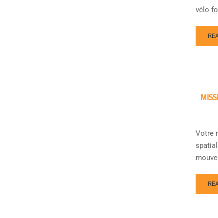
vélo fou
RE
MISS
Votre m
spatial
mouvem
RE