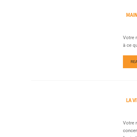
MAIN
Votre 
à ce q
RE
LA V
Votre m
concen