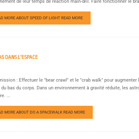
înement de leur temps de réaction main-œil. Faire fonctionner le bra
AD MORE ABOUT SPEED OF LIGHT
READ MORE
AS DANS L’ESPACE
mission : Effectuer le "bear crawl" et le "crab walk" pour augmenter
t du bas du corps. Dans un environnement à gravité réduite, les as
e. ...
AD MORE ABOUT DO A SPACEWALK
READ MORE