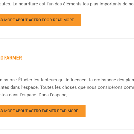
utes. La nourriture est l'un des éléments les plus importants de notre
AD MORE ABOUT ASTRO FOOD
READ MORE
RO FARMER
ission : Étudier les facteurs qui influencent la croissance des plante
antes dans l'espace. Toutes les choses que nous considérons comm
ntes dans l'espace. Dans l'espace, ...
AD MORE ABOUT ASTRO FARMER
READ MORE