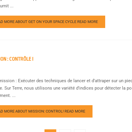
rnit ...
AD MORE ABOUT GET ON YOUR SPACE CYCLE
READ MORE
ION : CONTRÔLE !
ission : Exécuter des techniques de lancer et d'attraper sur un pied
e. Sur Terre, nous utilisons une variété d'indices pour détecter la p
ent. ...
AD MORE ABOUT MISSION: CONTROL!
READ MORE