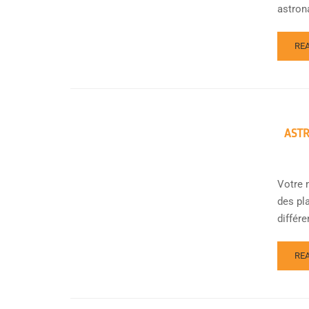
astrona
RE
AST
Votre m
des pl
différe
RE