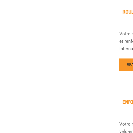
ROUL
Votre m
et ren
interna
RE
ENFO
Votre 
vélo-er