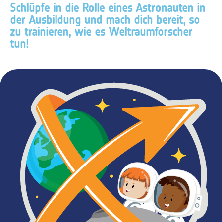
Schlüpfe in die Rolle eines Astronauten in
der Ausbildung und mach dich bereit, so
zu trainieren, wie es Weltraumforscher
tun!