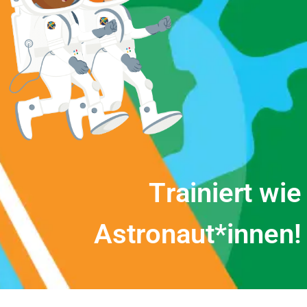
T
r
a
i
n
i
e
r
t
w
i
e
A
s
t
r
o
n
a
u
t
*
i
n
n
e
n
!