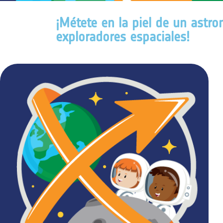
¡Métete en la piel de un astr
exploradores espaciales!