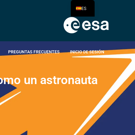
ES
PREGUNTAS FRECUENTES
INICIO DE SESIÓN
o
m
o
u
n
a
s
t
r
o
n
a
u
t
a