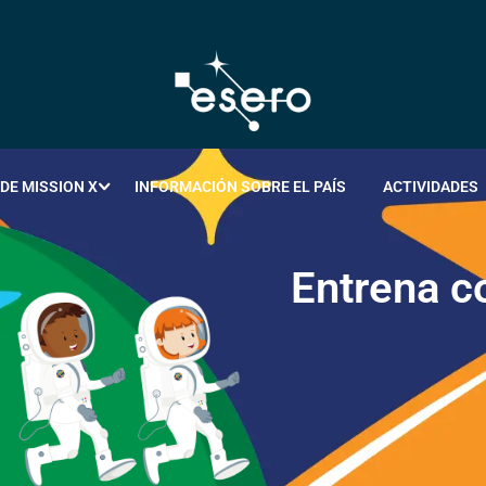
DE MISSION X
INFORMACIÓN SOBRE EL PAÍS
ACTIVIDADES
E
n
t
r
e
n
a
c