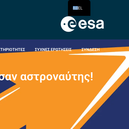
EL
ΣΤΗΡΙΌΤΗΤΕΣ
ΣΥΧΝΈΣ ΕΡΩΤΉΣΕΙΣ
ΣΎΝΔΕΣΗ
σ
α
ν
α
σ
τ
ρ
ο
ν
α
ύ
τ
η
ς
!