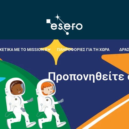
ΧΕΤΙΚΆ ΜΕ ΤΟ MISSION X
ΠΛΗΡΟΦΟΡΊΕΣ ΓΙΑ ΤΗ ΧΏΡΑ
ΔΡΑ
Π
ρ
ο
π
ο
ν
η
θ
ε
ί
τ
ε