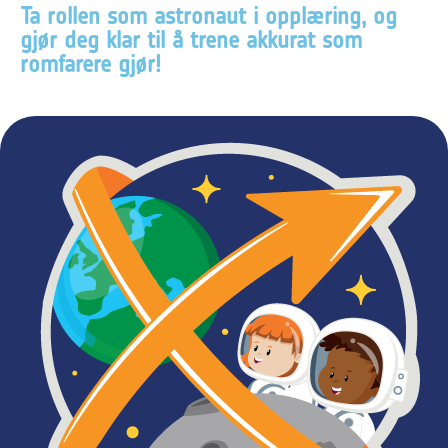
Ta rollen som astronaut i opplæring, og
gjør deg klar til å trene akkurat som
romfarere gjør!