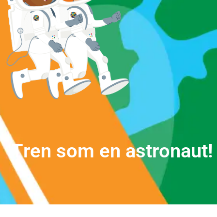
T
r
e
n
s
o
m
e
n
a
s
t
r
o
n
a
u
t
!