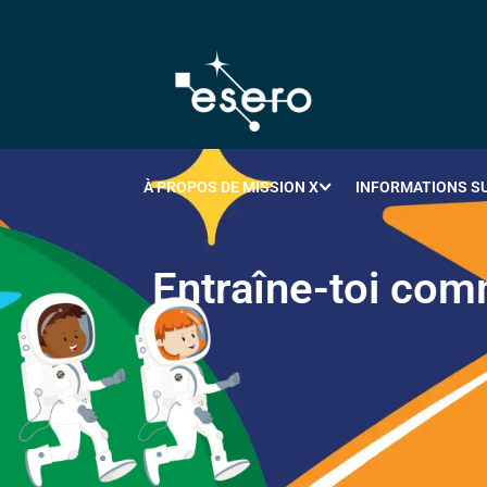
À PROPOS DE MISSION X
INFORMATIONS SU
E
n
t
r
a
î
n
e
-
t
o
i
c
o
m