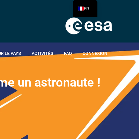
FR
R LE PAYS
ACTIVITÉS
FAQ
CONNEXION
m
e
u
n
a
s
t
r
o
n
a
u
t
e
!