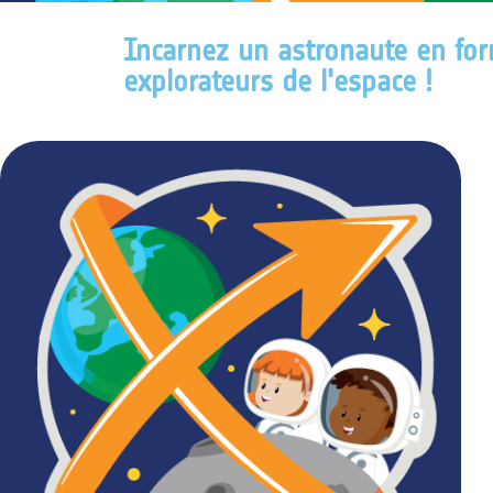
Incarnez un astronaute en for
explorateurs de l'espace !