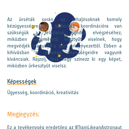
Az űrséták során az űrhajósoknak komoly
kézügyességre és szem-kéz koordinációra van
szükségük a feladatok gondos elvégzéséhez,
miközben nagyméretű kesztyűt viselnek, hogy
megvédjék magukat a zord űrkörnyezettől. Ebben a
kihívásban a művészi képességeidre vagyunk
kíváncsiak. Rajzolj, fess vagy színezz ki egy képet,
miközben űrkesztyűt viselsz.
Képességek
Ügyesség, koordináció, kreativitás
Megjegyzés:
Ez a tevékenység eredetileg az #TrainLikeanAstronaut