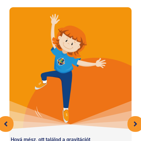
,
Hová mész, ott találod a gravitációt
Sz