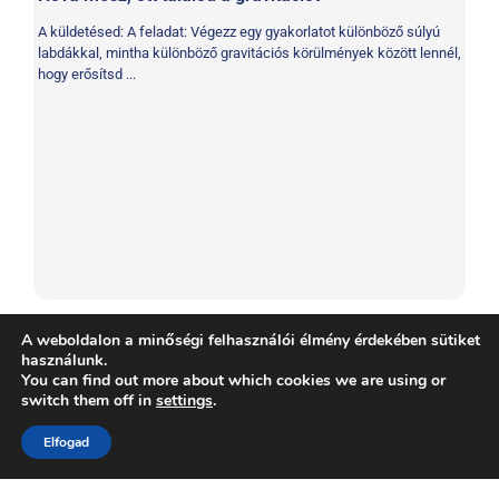
A küldetésed: A feladat: Végezz egy gyakorlatot különböző súlyú
A 
labdákkal, mintha különböző gravitációs körülmények között lennél,
ér
hogy erősítsd ...
ed
A weboldalon a minőségi felhasználói élmény érdekében sütiket
használunk.
You can find out more about which cookies we are using or
switch them off in
settings
.
Bónusz tevékenység
,
Fizikai
Tag:
Elfogad