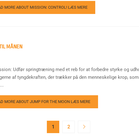
AD MORE ABOUT MISSION: CONTROL!
LÆS MERE
TIL MÅNEN
ssion: Udfør springtræning med et reb for at forbedre styrke og u
ngerne af tyngdekraften, der trækker på den menneskelige krop, som 
..
AD MORE ABOUT JUMP FOR THE MOON
LÆS MERE
1
2