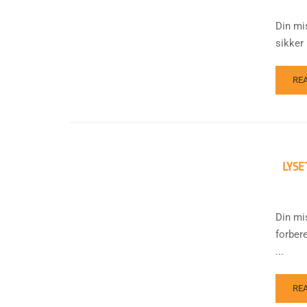
Din mi
sikker 
RE
LYSE
Din mi
forber
...
RE