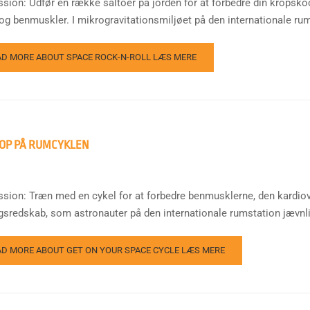
sion: Udfør en række saltoer på jorden for at forbedre din kropskoord
og benmuskler. I mikrogravitationsmiljøet på den internationale rum
AD MORE ABOUT SPACE ROCK-N-ROLL
LÆS MERE
OP PÅ RUMCYKLEN
ssion: Træn med en cykel for at forbedre benmusklerne, den kardio
gsredskab, som astronauter på den internationale rumstation jævnligt
AD MORE ABOUT GET ON YOUR SPACE CYCLE
LÆS MERE