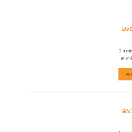
LAV 
Din mi
I et m
RE
SPAC