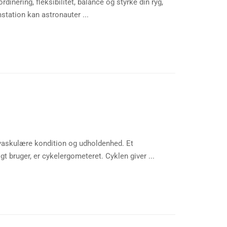
inering, fleksibilitet, balance og styrke din ryg,
station kan astronauter ...
vaskulære kondition og udholdenhed. Et
 bruger, er cykelergometeret. Cyklen giver ...