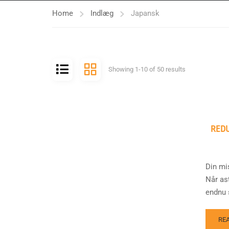
Home
Indlæg
Japansk
Showing 1-10 of 50 results
REDU
Din mi
Når as
endnu s
RE