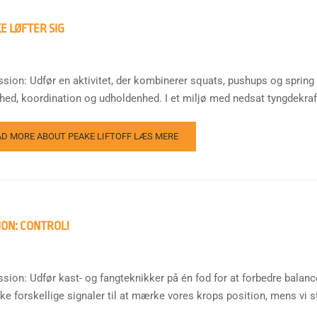
E LØFTER SIG
ssion: Udfør en aktivitet, der kombinerer squats, pushups og spring 
hed, koordination og udholdenhed. I et miljø med nedsat tyngdekraft
AD MORE ABOUT PEAKE LIFTOFF
LÆS MERE
ION: CONTROL!
ssion: Udfør kast- og fangteknikker på én fod for at forbedre balan
e forskellige signaler til at mærke vores krops position, mens vi stå