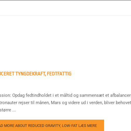
CERET TYNGDEKRAFT, FEDTFATTIG
ssion: Opdag fedtindholdet i et måltid og sammensæt et afbalancere
tronauter rejser til månen, Mars og videre ud i verden, bliver beho
tørre ...
AD MORE ABOUT REDUCED GRAVITY, LOW-FAT
LÆS MERE