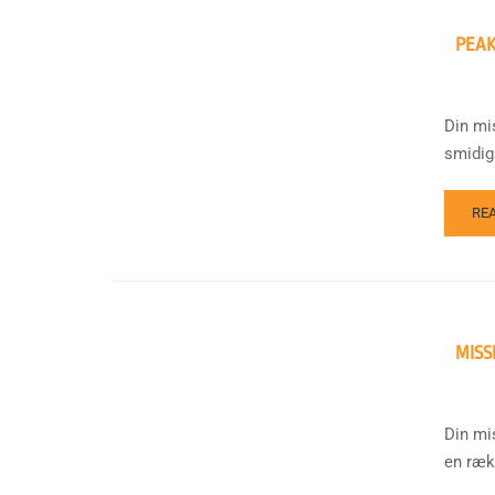
PEAK
Din mi
smidig
RE
MISS
Din mi
en rækk