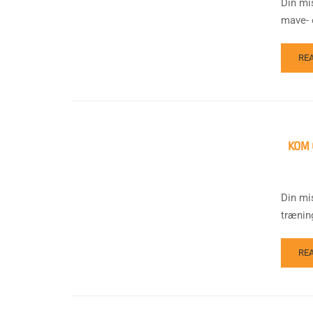
Din mis
mave- 
RE
KOM 
Din mi
trænin
RE