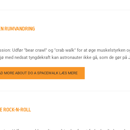
EN RUMVANDRING
ssion: Udfør "bear crawl" og "crab walk" for at øge muskelstyrken o
iljø med nedsat tyngdekraft kan astronauter ikke gå, som de gør på J
AD MORE ABOUT DO A SPACEWALK
LÆS MERE
E ROCK-N-ROLL