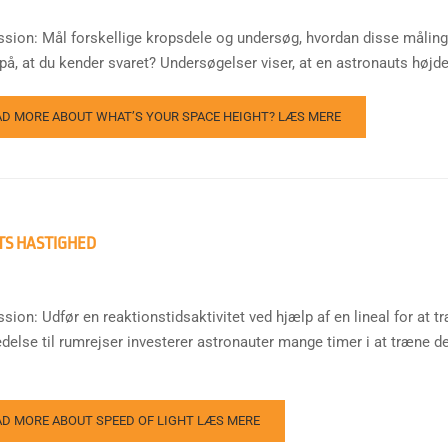
ssion: Mål forskellige kropsdele og undersøg, hvordan disse måling
på, at du kender svaret? Undersøgelser viser, at en astronauts højde s
AD MORE ABOUT WHAT’S YOUR SPACE HEIGHT?
LÆS MERE
TS HASTIGHED
ssion: Udfør en reaktionstidsaktivitet ved hjælp af en lineal for at
edelse til rumrejser investerer astronauter mange timer i at træne d
AD MORE ABOUT SPEED OF LIGHT
LÆS MERE