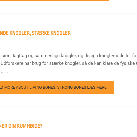
NDE KNOGLER, STÆRKE KNOGLER
ssion: Iagttag og sammenlign knogler, og design knoglemodeller fo
 Udforskere har brug for stærke knogler, så de kan klare de fysiske
 ...
AD MORE ABOUT LIVING BONES, STRONG BONES
LÆS MERE
 ER DIN RUMHØJDE?