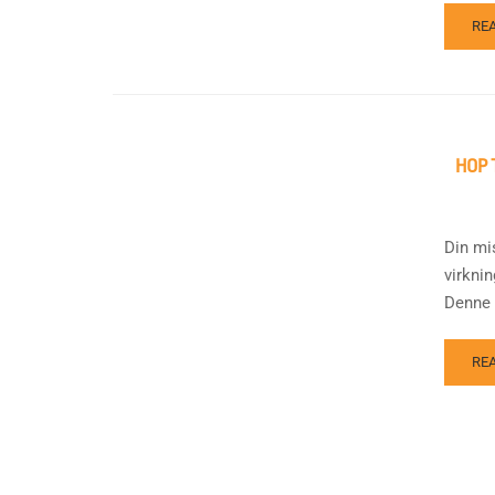
RE
HOP 
Din mi
virkni
Denne .
RE