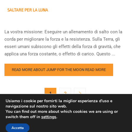
SALTARE PER LA LUNA
La vostra missione: Eseguire un allenamento di salto con la
corda per migliorare la forza e la resistenza. Sulla Terra, gli
esseri umani subiscono gli effetti della forza di gravità, che
applica una forza costante, o effetto di carico. Questo ...
READ MORE ABOUT JUMP FOR THE MOON
READ MORE
1
2
Usiamo i cookie per fornirti la miglior esperienza d'uso e
navigazione sul nostro sito web.
You can find out more about which cookies we are using or
switch them off in
settings
.
Copyright © Agenzia Spaziale Europea. Tutti i diritti riservati.
Accetta