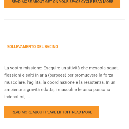
READ MORE ABOUT GET ON YOUR SPACE CYCLE
READ MORE
SOLLEVAMENTO DEL BACINO
La vostra missione: Eseguire un'attività che mescola squat,
flessioni e salti in aria (burpees) per promuovere la forza
muscolare, l'agilità, la coordinazione e la resistenza. In un
ambiente a gravità ridotta, i muscoli e le ossa possono
indebolirsi, ...
READ MORE ABOUT PEAKE LIFTOFF
READ MORE