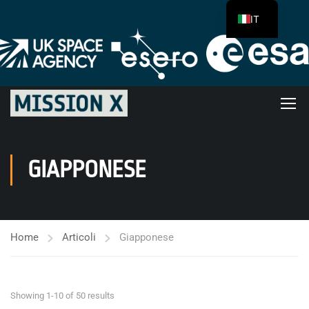
IT
GIAPPONESE
Home
Articoli
Giapponese
Showing 1-10 of 50 results