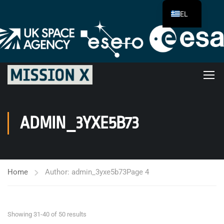
EL
ADMIN_3YXE5B73
Home
Author: admin_3yxe5b73
Page 4
Showing 31-40 of 50 results