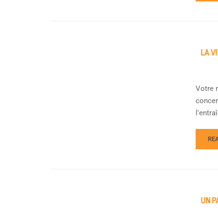
LA V
Votre m
concen
l'entra
RE
UN P