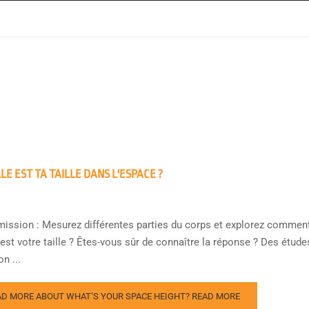
LE EST TA TAILLE DANS L'ESPACE ?
mission : Mesurez différentes parties du corps et explorez commen
 est votre taille ? Êtes-vous sûr de connaître la réponse ? Des étud
on ...
AD MORE ABOUT WHAT’S YOUR SPACE HEIGHT?
READ MORE