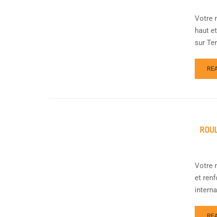
Votre 
haut e
sur Terr
RE
ROUL
Votre m
et ren
interna
RE