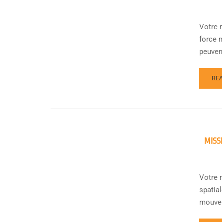
Votre 
force m
peuvent 
RE
MISS
Votre m
spatial
mouvem