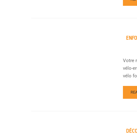
ENFO
Votre 
vélo-er
vélo fou
RE
DÉCO