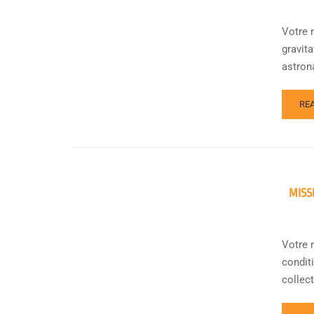
Votre 
gravita
astrona
RE
MISS
Votre 
condit
collect