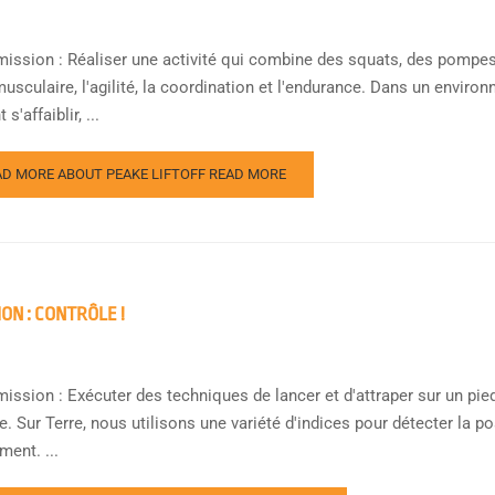
mission : Réaliser une activité qui combine des squats, des pompes e
usculaire, l'agilité, la coordination et l'endurance. Dans un environ
s'affaiblir, ...
AD MORE ABOUT PEAKE LIFTOFF
READ MORE
ION : CONTRÔLE !
ission : Exécuter des techniques de lancer et d'attraper sur un pied
e. Sur Terre, nous utilisons une variété d'indices pour détecter la p
ent. ...