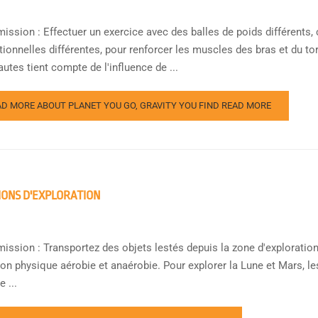
mission : Effectuer un exercice avec des balles de poids différents
tionnelles différentes, pour renforcer les muscles des bras et du to
utes tient compte de l'influence de ...
AD MORE ABOUT PLANET YOU GO, GRAVITY YOU FIND
READ MORE
IONS D'EXPLORATION
mission : Transportez des objets lestés depuis la zone d'exploration
ion physique aérobie et anaérobie. Pour explorer la Lune et Mars, le
e ...