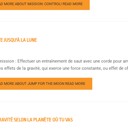
AD MORE ABOUT MISSION: CONTROL!
READ MORE
E JUSQU'À LA LUNE
mission : Effectuer un entraînement de saut avec une corde pour amé
es effets de la gravité, qui exerce une force constante, ou effet de c
AD MORE ABOUT JUMP FOR THE MOON
READ MORE
RAVITÉ SELON LA PLANÈTE OÙ TU VAS