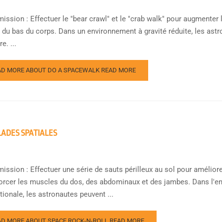
mission : Effectuer le "bear crawl" et le "crab walk" pour augmenter
t du bas du corps. Dans un environnement à gravité réduite, les as
e. ...
AD MORE ABOUT DO A SPACEWALK
READ MORE
ADES SPATIALES
ission : Effectuer une série de sauts périlleux au sol pour améliorer
forcer les muscles du dos, des abdominaux et des jambes. Dans l'en
tionale, les astronautes peuvent ...
AD MORE ABOUT SPACE ROCK-N-ROLL
READ MORE