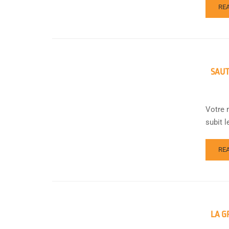
RE
SAUT
Votre 
subit l
RE
LA G