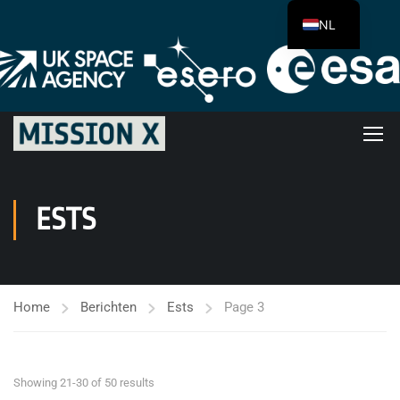
NL
ESTS
Home
Berichten
Ests
Page 3
Showing 21-30 of 50 results