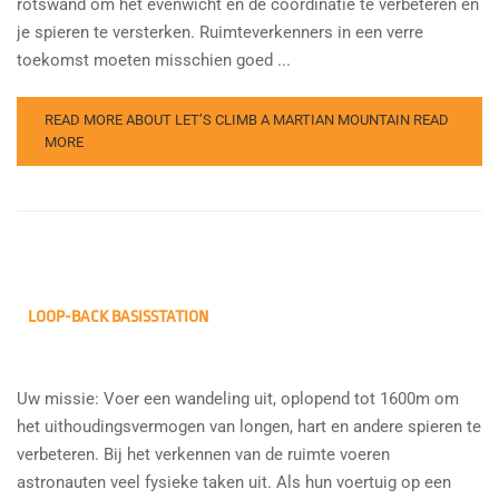
rotswand om het evenwicht en de coördinatie te verbeteren en
je spieren te versterken. Ruimteverkenners in een verre
toekomst moeten misschien goed ...
READ MORE ABOUT LET’S CLIMB A MARTIAN MOUNTAIN
READ
MORE
LOOP-BACK BASISSTATION
Uw missie: Voer een wandeling uit, oplopend tot 1600m om
het uithoudingsvermogen van longen, hart en andere spieren te
verbeteren. Bij het verkennen van de ruimte voeren
astronauten veel fysieke taken uit. Als hun voertuig op een