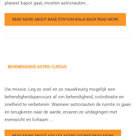
planeet kapot gaat, moeten astronauten...
READ MORE ABOUT BASE STATION WALK-BACK
READ MORE
BEHENDIGHEID ASTRO-CURSUS
Uw missie: Leg zo snel en zo nauwkeurig mogelijk een
behendigheidsparcours af om behendigheid, coördinatie en
snelheid te verbeteren. Wanneer astronauten de ruimte in gaan
en terugkeren naar de aarde, ervaren ze uitdagingen met
evenwicht en lichaam ...
READ MORE ABOUT AGILITY ASTRO-COURSE
READ MORE