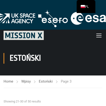
PL
ESTOŃSKI
Home
Wpisy
Estoński
Page 3
Showing 21-30 of 50 results