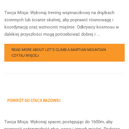
Twoja Misja: Wykonaj trening wspinaczkowy na drążkach
ściennych lub ścianie skalnej, aby poprawić równowagę i
koordynację oraz wzmocnić mięśnie. Odkrywcy kosmosu w
dalekiej przyszłości mogą potrzebować dobrej i ...
READ MORE ABOUT LET’S CLIMB A MARTIAN MOUNTAIN
CZYTAJ WIĘCEJ
POWRÓT DO STACJI BAZOWEJ
Twoja Misja: Wykonaj spacer, postępując do 1600m, aby
poprawić wytrzymałość płuc, serca i innych mięśni. Podczas