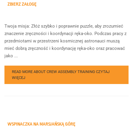
ZBIERZ ZAŁOGĘ
Twoja misja: Złóż szybko i poprawnie puzzle, aby zrozumieć
znaczenie zręczności i koordynacji ręka-oko. Podczas pracy z
przedmiotami w przestrzeni kosmicznej astronauci muszą
mieć dobrą zręczność i koordynację ręka-oko oraz pracować
jako ...
READ MORE ABOUT CREW ASSEMBLY TRAINING
CZYTAJ
WIĘCEJ
WSPINACZKA NA MARSJAŃSKĄ GÓRĘ