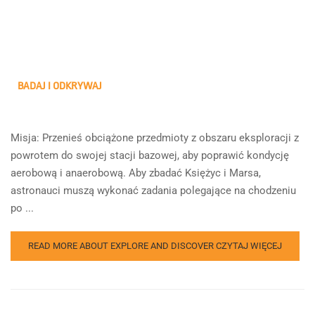
BADAJ I ODKRYWAJ
Misja: Przenieś obciążone przedmioty z obszaru eksploracji z
powrotem do swojej stacji bazowej, aby poprawić kondycję
aerobową i anaerobową. Aby zbadać Księżyc i Marsa,
astronauci muszą wykonać zadania polegające na chodzeniu
po ...
READ MORE ABOUT EXPLORE AND DISCOVER
CZYTAJ WIĘCEJ