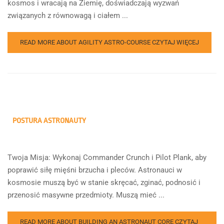
kosmos i wracają na Ziemię, doświadczają wyzwań
związanych z równowagą i ciałem ...
READ MORE ABOUT AGILITY ASTRO-COURSE
CZYTAJ WIĘCEJ
POSTURA ASTRONAUTY
Twoja Misja: Wykonaj Commander Crunch i Pilot Plank, aby
poprawić siłę mięśni brzucha i pleców. Astronauci w
kosmosie muszą być w stanie skręcać, zginać, podnosić i
przenosić masywne przedmioty. Muszą mieć ...
READ MORE ABOUT BUILDING AN ASTRONAUT CORE
CZYTAJ