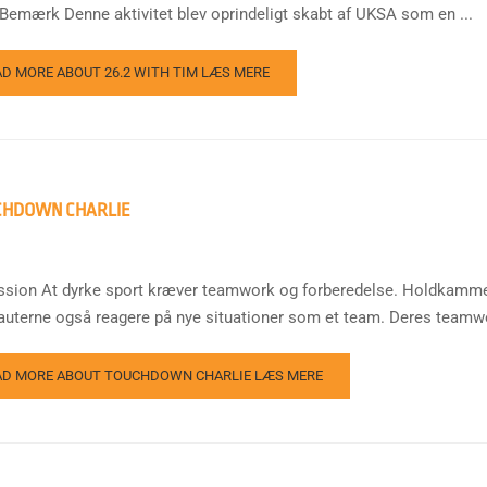
 Bemærk Denne aktivitet blev oprindeligt skabt af UKSA som en ...
AD MORE ABOUT 26.2 WITH TIM
LÆS MERE
CHDOWN CHARLIE
ssion At dyrke sport kræver teamwork og forberedelse. Holdkamme
auterne også reagere på nye situationer som et team. Deres teamwork
AD MORE ABOUT TOUCHDOWN CHARLIE
LÆS MERE