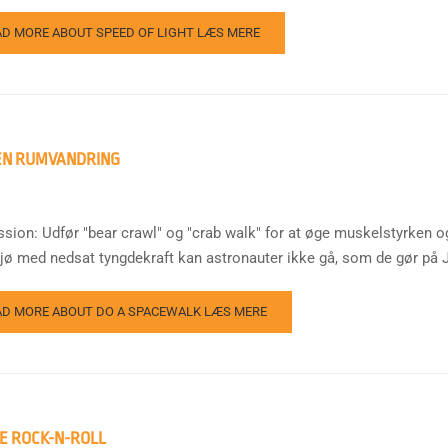
AD MORE ABOUT SPEED OF LIGHT
LÆS MERE
EN RUMVANDRING
ssion: Udfør "bear crawl" og "crab walk" for at øge muskelstyrken o
iljø med nedsat tyngdekraft kan astronauter ikke gå, som de gør på J
AD MORE ABOUT DO A SPACEWALK
LÆS MERE
E ROCK-N-ROLL