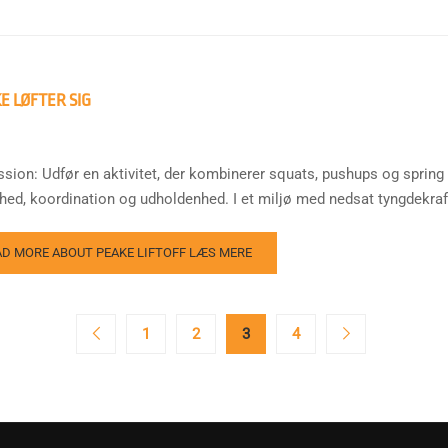
E LØFTER SIG
ssion: Udfør en aktivitet, der kombinerer squats, pushups og spring 
hed, koordination og udholdenhed. I et miljø med nedsat tyngdekraft
AD MORE ABOUT PEAKE LIFTOFF
LÆS MERE
1
2
3
4