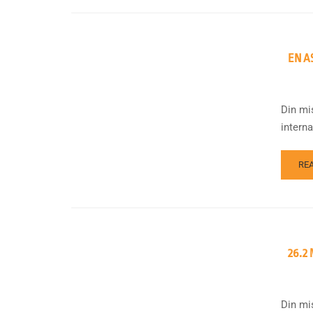
EN A
Din mi
intern
RE
26.2
Din mi