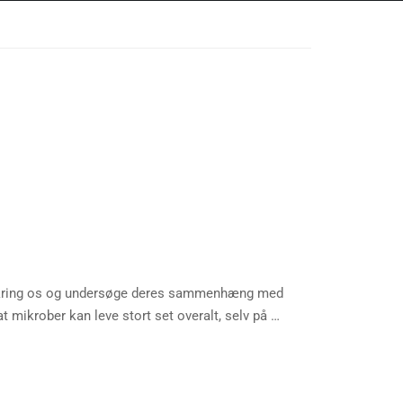
mkring os og undersøge deres sammenhæng med
t mikrober kan leve stort set overalt, selv på …