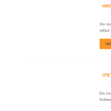
HVAD
Din mi
sikker 
RE
LYSE
Din mi
forber
...