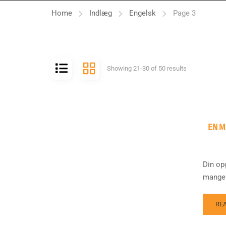
Home
Indlæg
Engelsk
Page 3
Showing 21-30 of 50 results
EN M
Din op
mange a
RE