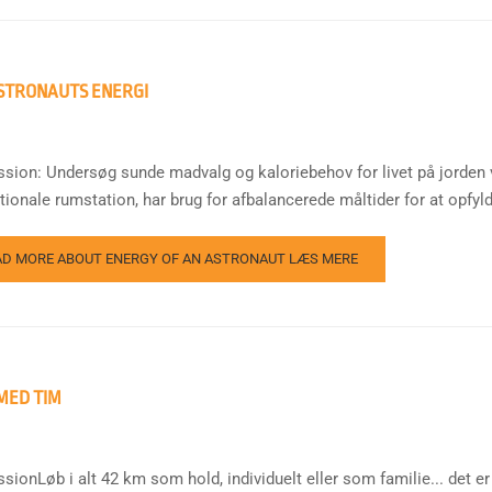
STRONAUTS ENERGI
ssion: Undersøg sunde madvalg og kaloriebehov for livet på jorden v
ationale rumstation, har brug for afbalancerede måltider for at opfy
AD MORE ABOUT ENERGY OF AN ASTRONAUT
LÆS MERE
 MED TIM
ssionLøb i alt 42 km som hold, individuelt eller som familie... det 