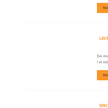
RE
LAV 
Din mi
I et m
RE
SPAC