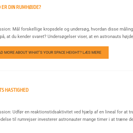
 ER DIN RUMHØJDE?
ssion: Mål forskellige kropsdele og undersøg, hvordan disse måling
på, at du kender svaret? Undersøgelser viser, at en astronauts højde s
AD MORE ABOUT WHAT’S YOUR SPACE HEIGHT?
LÆS MERE
TS HASTIGHED
ssion: Udfør en reaktionstidsaktivitet ved hjælp af en lineal for at
edelse til rumrejser investerer astronauter mange timer i at træne d