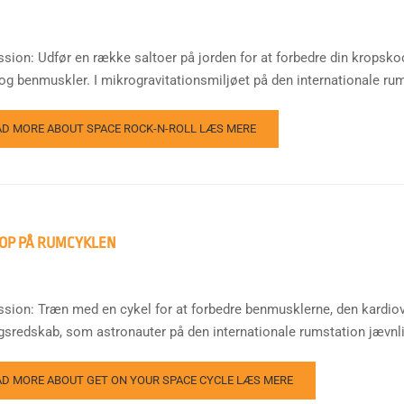
sion: Udfør en række saltoer på jorden for at forbedre din kropskoord
og benmuskler. I mikrogravitationsmiljøet på den internationale rum
AD MORE ABOUT SPACE ROCK-N-ROLL
LÆS MERE
OP PÅ RUMCYKLEN
ssion: Træn med en cykel for at forbedre benmusklerne, den kardio
gsredskab, som astronauter på den internationale rumstation jævnligt
AD MORE ABOUT GET ON YOUR SPACE CYCLE
LÆS MERE