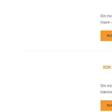
Din mis
mave- 
RE
KOM 
Din mi
trænin
RE