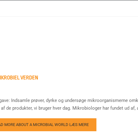
IKROBIEL VERDEN
gave: Indsamle prøver, dyrke og undersøge mikroorganismerne o
f de produkter, vi bruger hver dag. Mikrobiologer har fundet ud af, a
AD MORE ABOUT A MICROBIAL WORLD
LÆS MERE