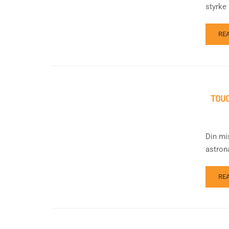
styrke
RE
TOU
Din mi
astron
RE