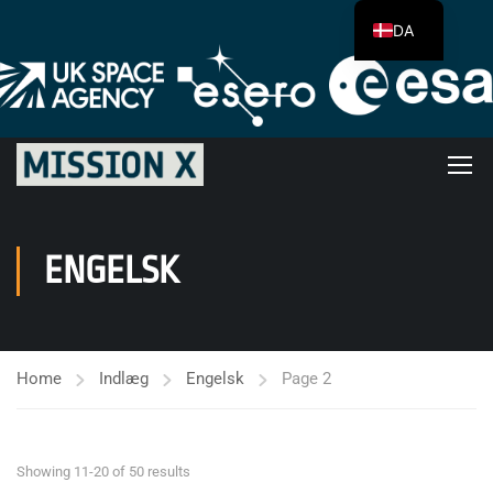
DA
ENGELSK
Home
Indlæg
Engelsk
Page 2
Showing 11-20 of 50 results