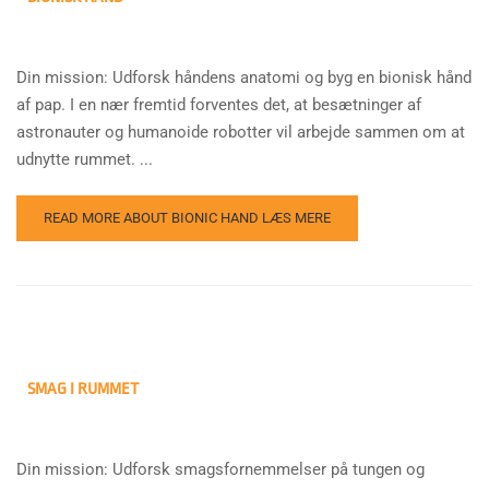
Din mission: Udforsk håndens anatomi og byg en bionisk hånd
af pap. I en nær fremtid forventes det, at besætninger af
astronauter og humanoide robotter vil arbejde sammen om at
udnytte rummet. ...
READ MORE ABOUT BIONIC HAND
LÆS MERE
SMAG I RUMMET
Din mission: Udforsk smagsfornemmelser på tungen og