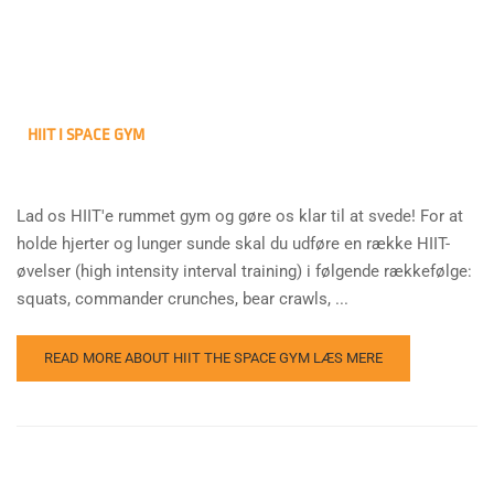
HIIT I SPACE GYM
Lad os HIIT'e rummet gym og gøre os klar til at svede! For at
holde hjerter og lunger sunde skal du udføre en række HIIT-
øvelser (high intensity interval training) i følgende rækkefølge:
squats, commander crunches, bear crawls, ...
READ MORE ABOUT HIIT THE SPACE GYM
LÆS MERE