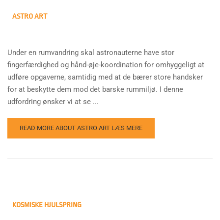
ASTRO ART
Under en rumvandring skal astronauterne have stor
fingerfærdighed og hånd-øje-koordination for omhyggeligt at
udføre opgaverne, samtidig med at de bærer store handsker
for at beskytte dem mod det barske rummiljø. I denne
udfordring ønsker vi at se ...
READ MORE ABOUT ASTRO ART
LÆS MERE
KOSMISKE HJULSPRING