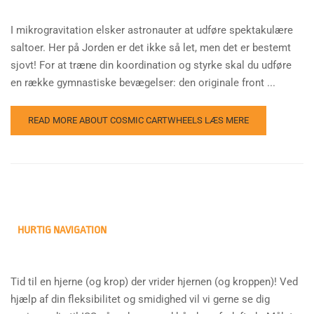
I mikrogravitation elsker astronauter at udføre spektakulære
saltoer. Her på Jorden er det ikke så let, men det er bestemt
sjovt! For at træne din koordination og styrke skal du udføre
en række gymnastiske bevægelser: den originale front ...
READ MORE ABOUT COSMIC CARTWHEELS
LÆS MERE
HURTIG NAVIGATION
Tid til en hjerne (og krop) der vrider hjernen (og kroppen)! Ved
hjælp af din fleksibilitet og smidighed vil vi gerne se dig