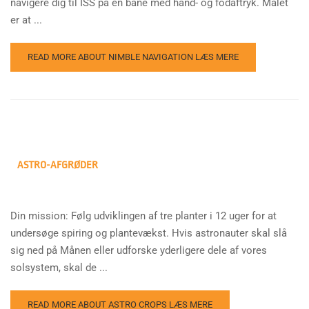
navigere dig til ISS på en bane med hånd- og fodaftryk. Målet
er at ...
READ MORE ABOUT NIMBLE NAVIGATION
LÆS MERE
ASTRO-AFGRØDER
Din mission: Følg udviklingen af tre planter i 12 uger for at
undersøge spiring og plantevækst. Hvis astronauter skal slå
sig ned på Månen eller udforske yderligere dele af vores
solsystem, skal de ...
READ MORE ABOUT ASTRO CROPS
LÆS MERE