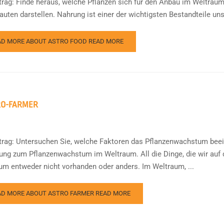
ftrag: Finde heraus, welche Pflanzen sich für den Anbau im Weltrau
uten darstellen. Nahrung ist einer der wichtigsten Bestandteile unse
AD MORE ABOUT ASTRO FOOD
READ MORE
RO-FARMER
ftrag: Untersuchen Sie, welche Faktoren das Pflanzenwachstum beein
ung zum Pflanzenwachstum im Weltraum. All die Dinge, die wir auf de
um entweder nicht vorhanden oder anders. Im Weltraum, ...
AD MORE ABOUT ASTRO FARMER
READ MORE