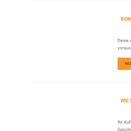
BION
Deine 
voraus
RE
WIE 
Ihr Au
Geschm