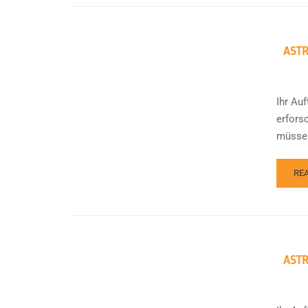
ASTR
Ihr Au
erfors
müssen
RE
ASTR