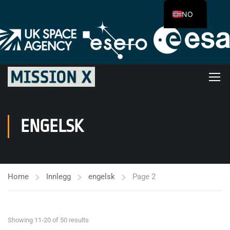
NO
ENGELSK
Home
Innlegg
engelsk
Page 2
Showing 11-20 of 50 results