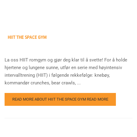
HIIT THE SPACE GYM
La oss HIIT romgym og gjør deg klar til å svette! For å holde
hjertene og lungene sunne, utfør en serie med høyintensiv
intervalltrening (HIIT) i følgende rekkefølge: knebøy,
kommandør crunches, bear crawls, ...
READ MORE ABOUT HIIT THE SPACE GYM
READ MORE