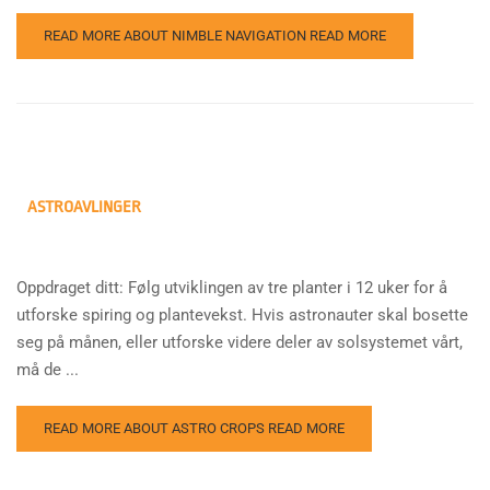
READ MORE ABOUT NIMBLE NAVIGATION
READ MORE
ASTROAVLINGER
Oppdraget ditt: Følg utviklingen av tre planter i 12 uker for å
utforske spiring og plantevekst. Hvis astronauter skal bosette
seg på månen, eller utforske videre deler av solsystemet vårt,
må de ...
READ MORE ABOUT ASTRO CROPS
READ MORE