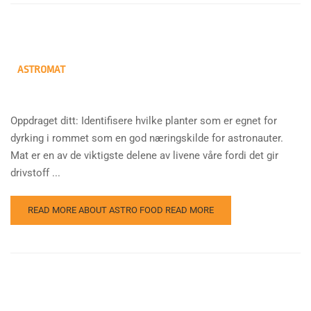
ASTROMAT
Oppdraget ditt: Identifisere hvilke planter som er egnet for
dyrking i rommet som en god næringskilde for astronauter.
Mat er en av de viktigste delene av livene våre fordi det gir
drivstoff ...
READ MORE ABOUT ASTRO FOOD
READ MORE