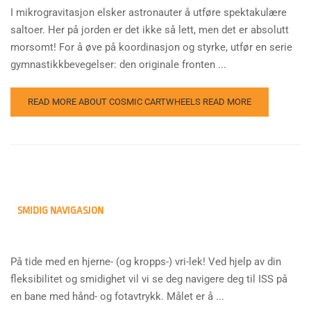
I mikrogravitasjon elsker astronauter å utføre spektakulære
saltoer. Her på jorden er det ikke så lett, men det er absolutt
morsomt! For å øve på koordinasjon og styrke, utfør en serie
gymnastikkbevegelser: den originale fronten ...
READ MORE ABOUT COSMIC CARTWHEELS
READ MORE
SMIDIG NAVIGASJON
På tide med en hjerne- (og kropps-) vri-lek! Ved hjelp av din
fleksibilitet og smidighet vil vi se deg navigere deg til ISS på
en bane med hånd- og fotavtrykk. Målet er å ...