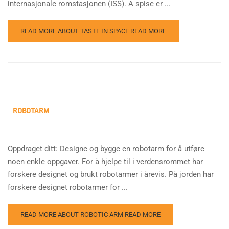
internasjonale romstasjonen (ISS). Å spise er ...
READ MORE ABOUT TASTE IN SPACE
READ MORE
ROBOTARM
Oppdraget ditt: Designe og bygge en robotarm for å utføre
noen enkle oppgaver. For å hjelpe til i verdensrommet har
forskere designet og brukt robotarmer i årevis. På jorden har
forskere designet robotarmer for ...
READ MORE ABOUT ROBOTIC ARM
READ MORE