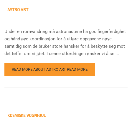
ASTRO ART
Under en romvandring må astronautene ha god fingerferdighet
og hånd-øye-koordinasjon for å utføre oppgavene nøye,
samtidig som de bruker store hansker for å beskytte seg mot
det tøffe rommiljøet. I denne utfordringen ønsker vi å se ...
READ MORE ABOUT ASTRO ART
READ MORE
KOSMISKE VOGNHJUL