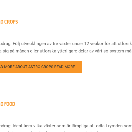
O CROPS
pdrag: Följ utvecklingen av tre växter under 12 veckor för att utfor
 sig på månen eller utforska ytterligare delar av vårt solsystem mås
AD MORE ABOUT ASTRO CROPS
READ MORE
O FOOD
pdrag: Identifiera vilka växter som är lämpliga att odla i rymden so