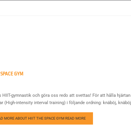
 I SPACE GYM
 HIIT-gymnastik och göra oss redo att svettas! För att hålla hjärtan 
r (High-intensity interval training) i följande ordning: knäböj, knäböj,
AD MORE ABOUT HIIT THE SPACE GYM
READ MORE