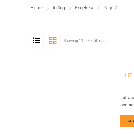
Home
Inlägg
Engelska
Page 2
Showing 11-20 of 50 results
HIIT
Låt oss
övninga
RE