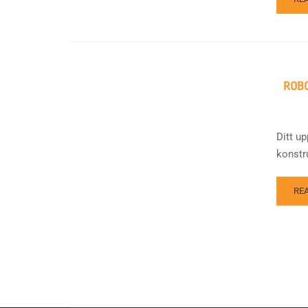
ROB
Ditt up
konstru
RE