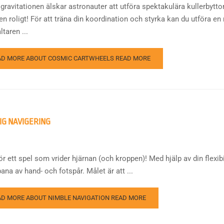
gravitationen älskar astronauter att utföra spektakulära kullerbyttor.
en roligt! För att träna din koordination och styrka kan du utföra e
ltaren ...
AD MORE ABOUT COSMIC CARTWHEELS
READ MORE
IG NAVIGERING
r ett spel som vrider hjärnan (och kroppen)! Med hjälp av din flexibili
ana av hand- och fotspår. Målet är att ...
AD MORE ABOUT NIMBLE NAVIGATION
READ MORE