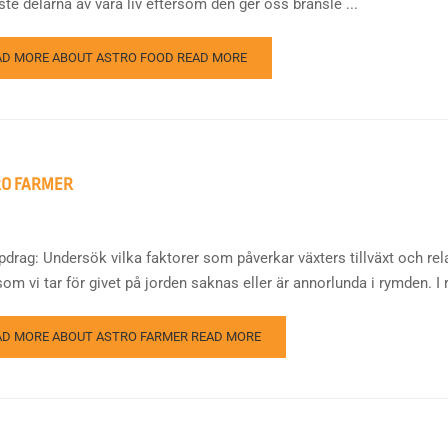
ste delarna av våra liv eftersom den ger oss bränsle ...
AD MORE ABOUT ASTRO FOOD
READ MORE
RO FARMER
pdrag: Undersök vilka faktorer som påverkar växters tillväxt och rela
om vi tar för givet på jorden saknas eller är annorlunda i rymden. I 
AD MORE ABOUT ASTRO FARMER
READ MORE