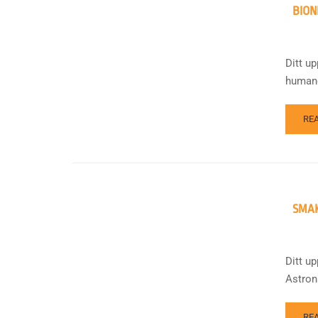
BION
Ditt u
humano
RE
SMAK
Ditt u
Astrona
RE