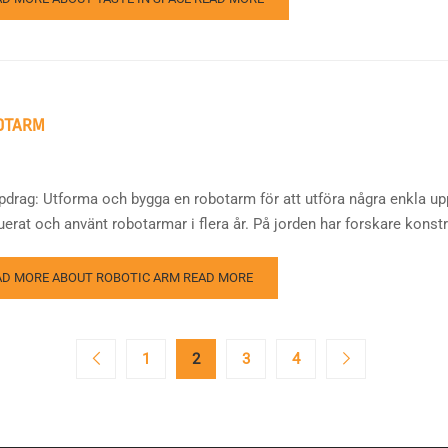
OTARM
pdrag: Utforma och bygga en robotarm för att utföra några enkla uppgi
erat och använt robotarmar i flera år. På jorden har forskare konstru
AD MORE ABOUT ROBOTIC ARM
READ MORE
1
2
3
4