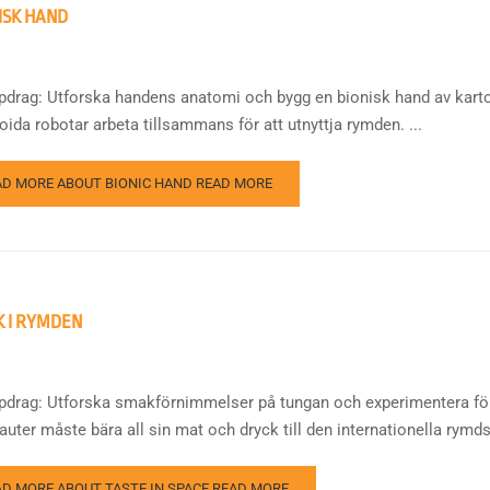
ISK HAND
ppdrag: Utforska handens anatomi och bygg en bionisk hand av karto
ida robotar arbeta tillsammans för att utnyttja rymden. ...
AD MORE ABOUT BIONIC HAND
READ MORE
 I RYMDEN
ppdrag: Utforska smakförnimmelser på tungan och experimentera för
uter måste bära all sin mat och dryck till den internationella rymdsta
AD MORE ABOUT TASTE IN SPACE
READ MORE