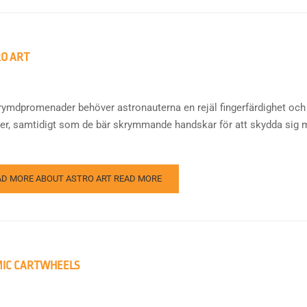
O ART
rymdpromenader behöver astronauterna en rejäl fingerfärdighet och 
ter, samtidigt som de bär skrymmande handskar för att skydda sig m
.
AD MORE ABOUT ASTRO ART
READ MORE
IC CARTWHEELS