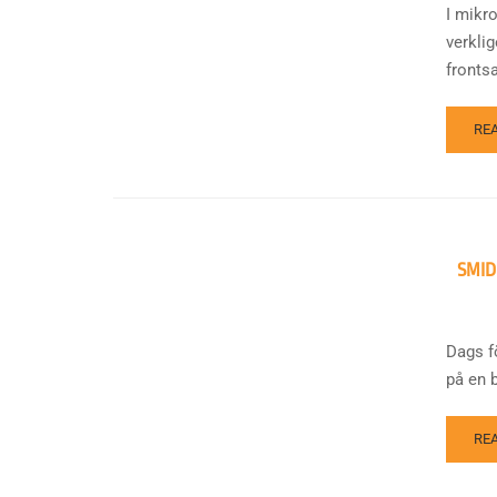
I mikro
verklig
frontsa
RE
SMID
Dags fö
på en b
RE