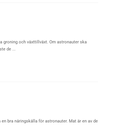
ska groning och växttillväxt. Om astronauter ska
te de ...
m en bra näringskälla för astronauter. Mat är en av de