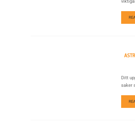
viktiga
RE
AST
Ditt up
saker s
RE