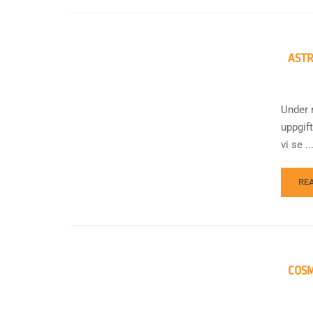
ASTR
Under 
uppgif
vi se ..
RE
COSM