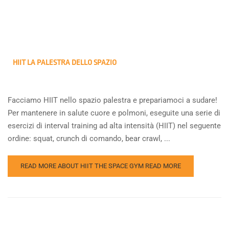
HIIT LA PALESTRA DELLO SPAZIO
Facciamo HIIT nello spazio palestra e prepariamoci a sudare!
Per mantenere in salute cuore e polmoni, eseguite una serie di
esercizi di interval training ad alta intensità (HIIT) nel seguente
ordine: squat, crunch di comando, bear crawl, ...
READ MORE ABOUT HIIT THE SPACE GYM
READ MORE