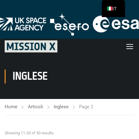
IT
INGLESE
Home
Articoli
Inglese
Page 2
Showing 11-20 of 50 results