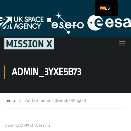
ES
ADMIN_3YXE5B73
Inicio
Author: admin_3yxe5b73
Page 3
Showing 21-30 of 50 results