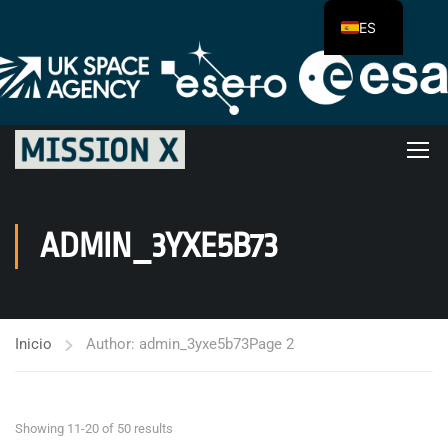
ES
ADMIN_3YXE5B73
Inicio
Author: admin_3yxe5b73
Page 2
Showing 11-20 of 50 results