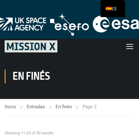
ES
EN FINÉS
Inicio
Entradas
En finés
Page 2
Showing 11-20 of 50 results