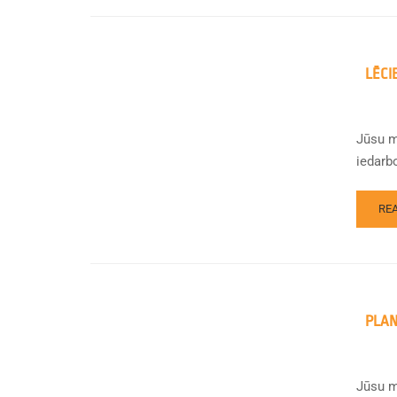
LĒCI
Jūsu mi
iedarb
RE
PLAN
Jūsu m