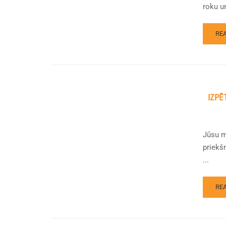
roku u
RE
IZPĒ
Jūsu m
priekš
...
RE