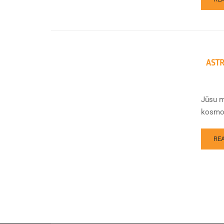
ASTR
Jūsu m
kosmosā
RE