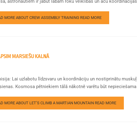
ā, astronautiem ir jābūt labām roku veiklības un acu koordinācijas 
AD MORE ABOUT CREW ASSEMBLY TRAINING
READ MORE
PSIM MARSIEŠU KALNĀ
isija: Lai uzlabotu līdzsvaru un koordināciju un nostiprinātu muskuļ
 sienas. Kosmosa pētniekiem tālā nākotnē varētu būt nepieciešama l
AD MORE ABOUT LET’S CLIMB A MARTIAN MOUNTAIN
READ MORE