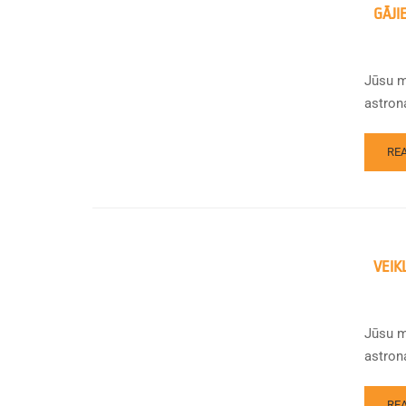
GĀJI
Jūsu mi
astrona
RE
VEIK
Jūsu mi
astron
RE