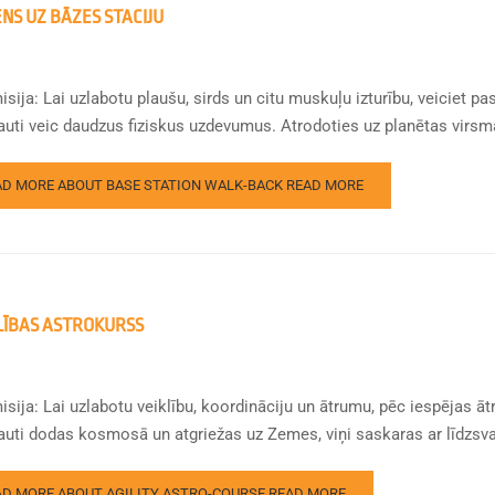
ENS UZ BĀZES STACIJU
sija: Lai uzlabotu plaušu, sirds un citu muskuļu izturību, veiciet p
uti veic daudzus fiziskus uzdevumus. Atrodoties uz planētas virsmas,
AD MORE ABOUT BASE STATION WALK-BACK
READ MORE
LĪBAS ASTROKURSS
sija: Lai uzlabotu veiklību, koordināciju un ātrumu, pēc iespējas ātr
auti dodas kosmosā un atgriežas uz Zemes, viņi saskaras ar līdzsva
AD MORE ABOUT AGILITY ASTRO-COURSE
READ MORE