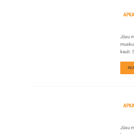
APKA
Jūsu m
muskuļ
kauli. 
RE
APKA
Jūsu mi