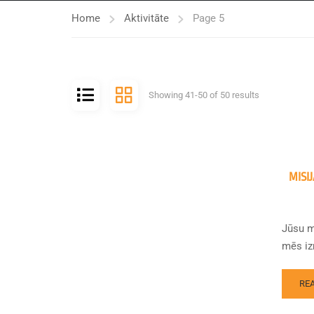
Home
Aktivitāte
Page 5
Showing 41-50 of 50 results
MISI
Jūsu m
mēs iz
RE