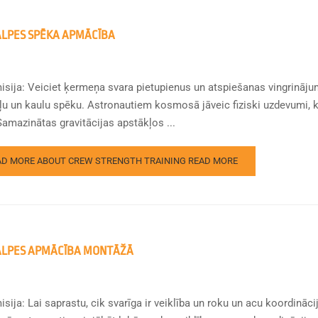
LPES SPĒKA APMĀCĪBA
isija: Veiciet ķermeņa svara pietupienus un atspiešanas vingrināju
u un kaulu spēku. Astronautiem kosmosā jāveic fiziski uzdevumi, k
Samazinātas gravitācijas apstākļos ...
AD MORE ABOUT CREW STRENGTH TRAINING
READ MORE
LPES APMĀCĪBA MONTĀŽĀ
sija: Lai saprastu, cik svarīga ir veiklība un roku un acu koordinācija