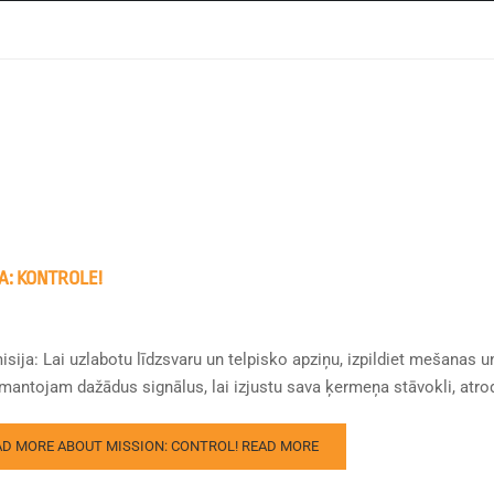
JA: KONTROLE!
isija: Lai uzlabotu līdzsvaru un telpisko apziņu, izpildiet mešanas
mantojam dažādus signālus, lai izjustu sava ķermeņa stāvokli, atrodo
AD MORE ABOUT MISSION: CONTROL!
READ MORE