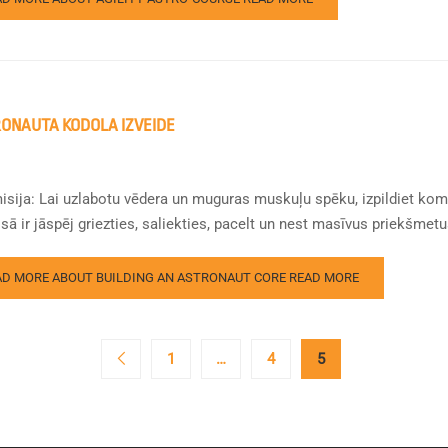
ONAUTA KODOLA IZVEIDE
isija: Lai uzlabotu vēdera un muguras muskuļu spēku, izpildiet kom
 ir jāspēj griezties, saliekties, pacelt un nest masīvus priekšmetus.
AD MORE ABOUT BUILDING AN ASTRONAUT CORE
READ MORE
1
…
4
5