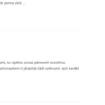
k ņemta vērā ...
meni, no izpētes zonas pārnesiet nosvērtus
stronautiem ir jāizpilda šādi uzdevumi: ejot savākt