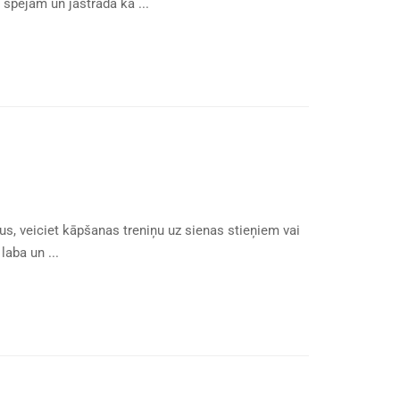
spējām un jāstrādā kā ...
us, veiciet kāpšanas treniņu uz sienas stieņiem vai
aba un ...