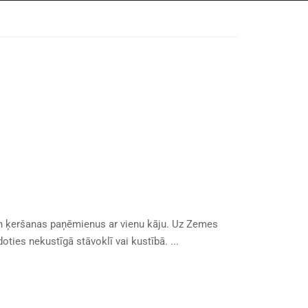
 un ķeršanas paņēmienus ar vienu kāju. Uz Zemes
ties nekustīgā stāvoklī vai kustībā. ...