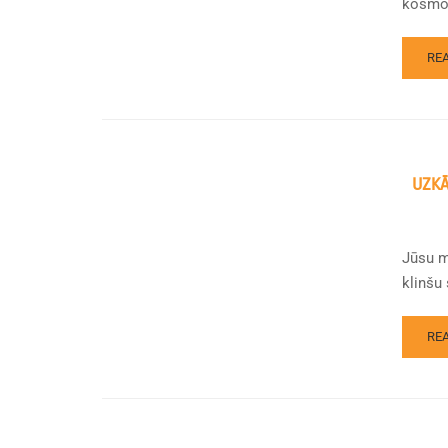
kosmos
RE
UZKĀ
Jūsu m
klinšu
RE