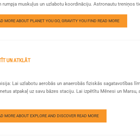
n rumpja muskuļus un uzlabotu koordināciju. Astronautu treniņos tie
AD MORE ABOUT PLANET YOU GO, GRAVITY YOU FIND
READ MORE
TĪT UN ATKLĀT
isija: Lai uzlabotu aerobās un anaerobās fiziskās sagatavotības lī
metus atpakaļ uz savu bāzes staciju. Lai izpētītu Mēnesi un Marsu, a
AD MORE ABOUT EXPLORE AND DISCOVER
READ MORE