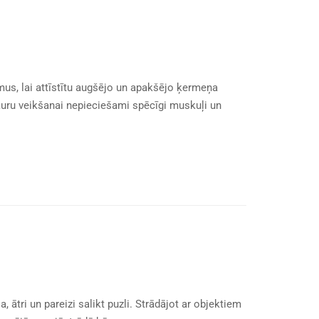
mus, lai attīstītu augšējo un apakšējo ķermeņa
uru veikšanai nepieciešami spēcīgi muskuļi un
, ātri un pareizi salikt puzli. Strādājot ar objektiem