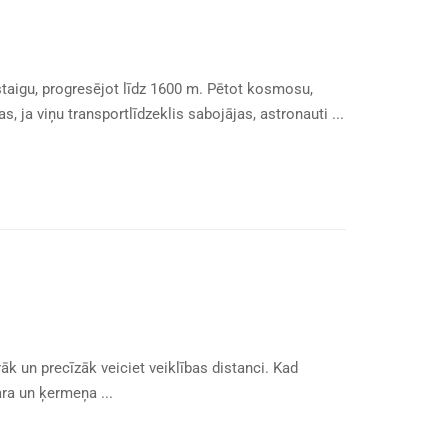
astaigu, progresējot līdz 1600 m. Pētot kosmosu,
 ja viņu transportlīdzeklis sabojājas, astronauti ...
āk un precīzāk veiciet veiklības distanci. Kad
ra un ķermeņa ...