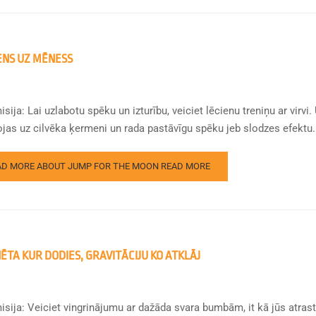
ENS UZ MĒNESS
sija: Lai uzlabotu spēku un izturību, veiciet lēcienu treniņu ar virvi
ojas uz cilvēka ķermeni un rada pastāvīgu spēku jeb slodzes efektu. 
AD MORE ABOUT JUMP FOR THE MOON
READ MORE
ĒTA KUR DODIES, GRAVITĀCIJU KO ATKLĀJ
isija: Veiciet vingrinājumu ar dažāda svara bumbām, it kā jūs atrast