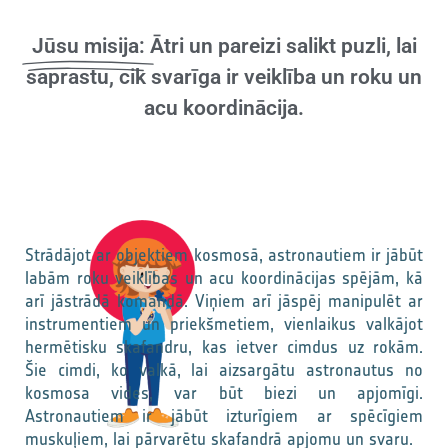
Jūsu misija:
Ātri un pareizi salikt puzli, lai
saprastu, cik svarīga ir veiklība un roku un
acu koordinācija.
Strādājot ar objektiem kosmosā, astronautiem ir jābūt
labām roku veiklības un acu koordinācijas spējām, kā
arī jāstrādā komandā. Viņiem arī jāspēj manipulēt ar
instrumentiem un priekšmetiem, vienlaikus valkājot
hermētisku skafandru, kas ietver cimdus uz rokām.
Šie cimdi, ko valkā, lai aizsargātu astronautus no
kosmosa vides, var būt biezi un apjomīgi.
Astronautiem ir jābūt izturīgiem ar spēcīgiem
muskuļiem, lai pārvarētu skafandrā apjomu un svaru.