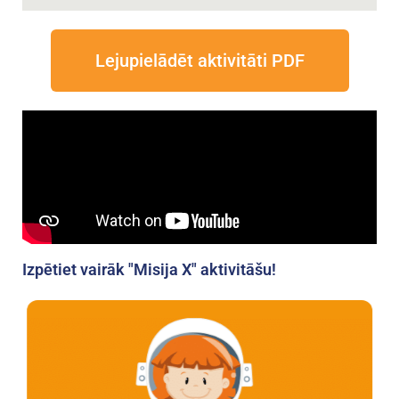
Lejupielādēt aktivitāti PDF
Izpētiet vairāk "Misija X" aktivitāšu!