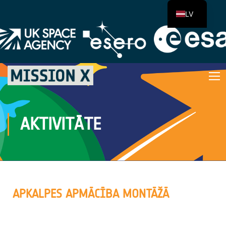
LV
AKTIVITĀTE
APKALPES APMĀCĪBA MONTĀŽĀ