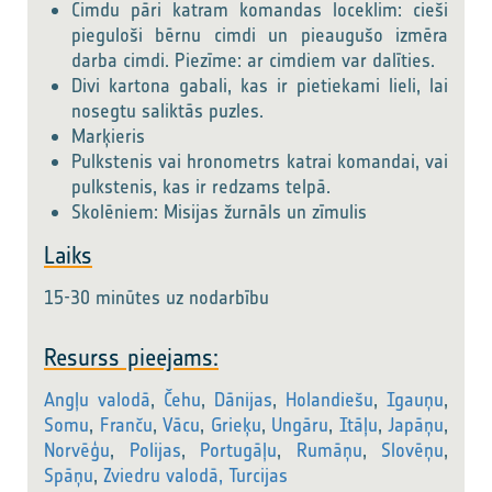
Cimdu pāri katram komandas loceklim: cieši
pieguloši bērnu cimdi un pieaugušo izmēra
darba cimdi. Piezīme: ar cimdiem var dalīties.
Divi kartona gabali, kas ir pietiekami lieli, lai
nosegtu saliktās puzles.
Marķieris
Pulkstenis vai hronometrs katrai komandai, vai
pulkstenis, kas ir redzams telpā.
Skolēniem: Misijas žurnāls un zīmulis
Laiks
15-30 minūtes uz nodarbību
Resurss pieejams:
Angļu valodā
,
Čehu
,
Dānijas
,
Holandiešu
,
Igauņu
,
Somu
,
Franču
,
Vācu
,
Grieķu
,
Ungāru
,
Itāļu
,
Japāņu
,
Norvēģu
,
Polijas
,
Portugāļu
,
Rumāņu
,
Slovēņu
,
Spāņu
,
Zviedru valodā,
Turcijas