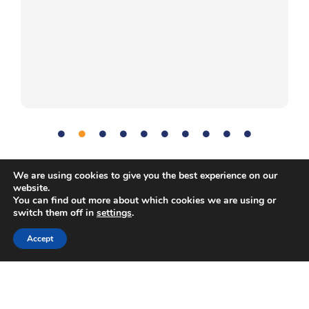
We are using cookies to give you the best experience on our
Komunikācija
,
Fiziskās
,
Problēmu risināšana
,
Komandas
Tag:
website.
darbs
You can find out more about which cookies we are using or
switch them off in
settings
.
Accept
Autortiesības © Eiropas Kosmosa aģentūra. Visas tiesības
aizsargātas.