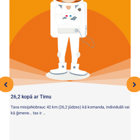
26,2 kopā ar Timu
As
Sa
t,
Tava misijaNobrauc 42 km (26,2 jūdzes) kā komanda, individuāli vai
Jū
iņu
kā ģimene... tas ir ...
un
...