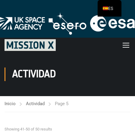
ES
ACTIVIDAD
Inicio
Actividad
Page 5
Showing 41-50 of 50 results