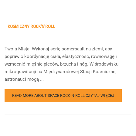
KOSMICZNY ROCK'N'ROLL
Twoja Misja: Wykonaj serię somersault na ziemi, aby
poprawić koordynację ciała, elastyczność, równowagę i
wzmocnić mięśnie pleców, brzucha i nóg. W środowisku
mikrograwitacji na Międzynarodowej Stacji Kosmicznej
astronauci mogą ...
READ MORE ABOUT SPACE ROCK-N-ROLL
CZYTAJ WIĘCEJ