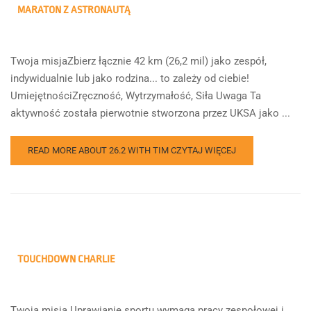
MARATON Z ASTRONAUTĄ
Twoja misjaZbierz łącznie 42 km (26,2 mil) jako zespół,
indywidualnie lub jako rodzina... to zależy od ciebie!
UmiejętnościZręczność, Wytrzymałość, Siła Uwaga Ta
aktywność została pierwotnie stworzona przez UKSA jako ...
READ MORE ABOUT 26.2 WITH TIM
CZYTAJ WIĘCEJ
TOUCHDOWN CHARLIE
Twoja misja Uprawianie sportu wymaga pracy zespołowej i