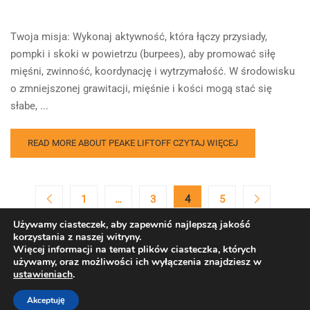
Twoja misja: Wykonaj aktywność, która łączy przysiady,
pompki i skoki w powietrzu (burpees), aby promować siłę
mięśni, zwinność, koordynację i wytrzymałość. W środowisku
o zmniejszonej grawitacji, mięśnie i kości mogą stać się
słabe, ...
READ MORE ABOUT PEAKE LIFTOFF
CZYTAJ WIĘCEJ
1
…
3
4
5
Używamy ciasteczek, aby zapewnić najlepszą jakość
korzystania z naszej witryny.
Więcej informacji na temat plików ciasteczka, których
używamy, oraz możliwości ich wyłączenia znajdziesz w
ustawieniach
.
Copyright © Europejska Agencja Kosmiczna. Wszelkie prawa
zastrzeżone.
Akceptuję