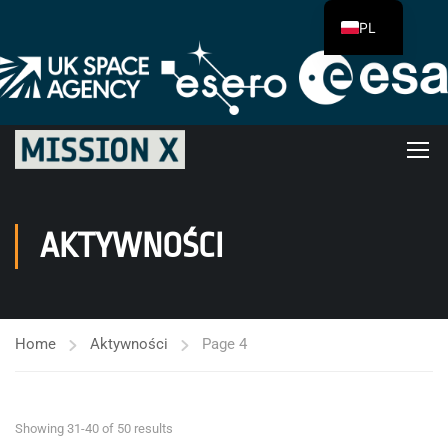
PL
AKTYWNOŚCI
Home
Aktywności
Page 4
Showing 31-40 of 50 results