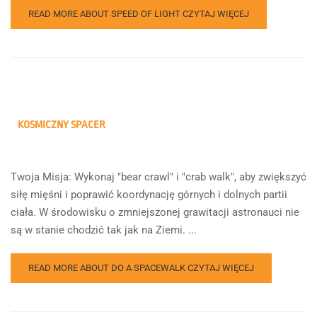
READ MORE ABOUT SPEED OF LIGHT
CZYTAJ WIĘCEJ
KOSMICZNY SPACER
Twoja Misja: Wykonaj "bear crawl" i "crab walk", aby zwiększyć
siłę mięśni i poprawić koordynację górnych i dolnych partii
ciała. W środowisku o zmniejszonej grawitacji astronauci nie
są w stanie chodzić tak jak na Ziemi. ...
READ MORE ABOUT DO A SPACEWALK
CZYTAJ WIĘCEJ