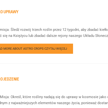
RO UPRAWY
misja: Śledź rozwój trzech roślin przez 12 tygodni, aby zbadać kiełk
ić się na Księżycu lub zbadać dalsze rejony naszego Układu Słoneczn
AD MORE ABOUT ASTRO CROPS
CZYTAJ WIĘCEJ
O JEDZENIE
Misja: Określ, które rośliny nadają się do uprawy w kosmosie jako
ednym z najważniejszych elementów naszego życia, ponieważ dostarc