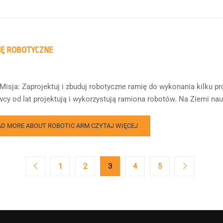
Ę ROBOTYCZNE
Misja: Zaprojektuj i zbuduj robotyczne ramię do wykonania kilku p
cy od lat projektują i wykorzystują ramiona robotów. Na Ziemi nau
AD MORE ABOUT ROBOTIC ARM
CZYTAJ WIĘCEJ
1
2
3
4
5