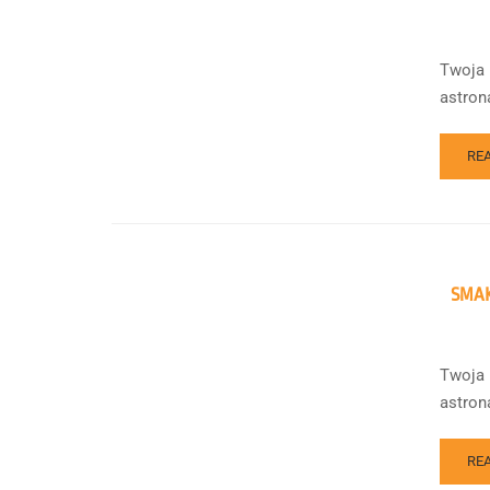
Twoja 
astron
RE
SMAK
Twoja 
astron
RE