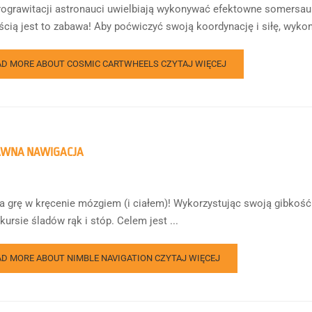
ograwitacji astronauci uwielbiają wykonywać efektowne somersaulty. 
cią jest to zabawa! Aby poćwiczyć swoją koordynację i siłę, wykona
AD MORE ABOUT COSMIC CARTWHEELS
CZYTAJ WIĘCEJ
AWNA NAWIGACJA
a grę w kręcenie mózgiem (i ciałem)! Wykorzystując swoją gibkość
kursie śladów rąk i stóp. Celem jest ...
AD MORE ABOUT NIMBLE NAVIGATION
CZYTAJ WIĘCEJ