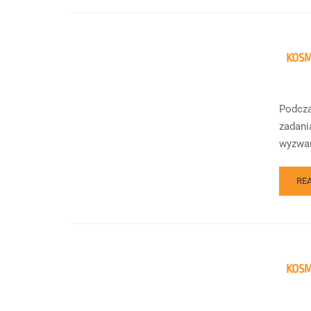
KOSM
Podcza
zadani
wyzwan
RE
KOS