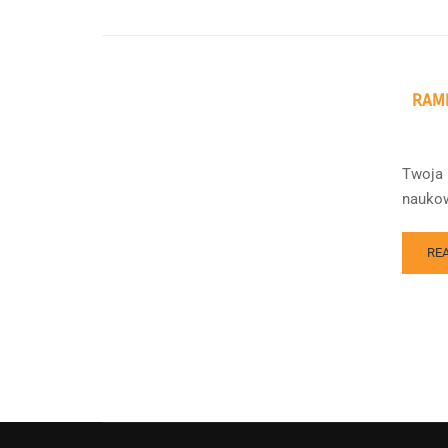
RAMI
Twoja 
naukow
RE