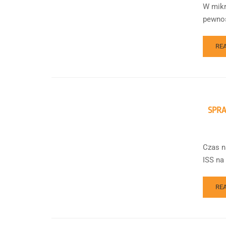
W mikr
pewnoś
RE
SPR
Czas n
ISS na 
RE