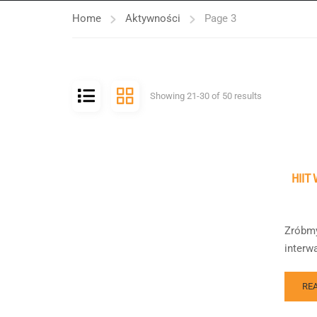
Home
Aktywności
Page 3
Showing 21-30 of 50 results
HIIT
Zróbmy
interw
RE