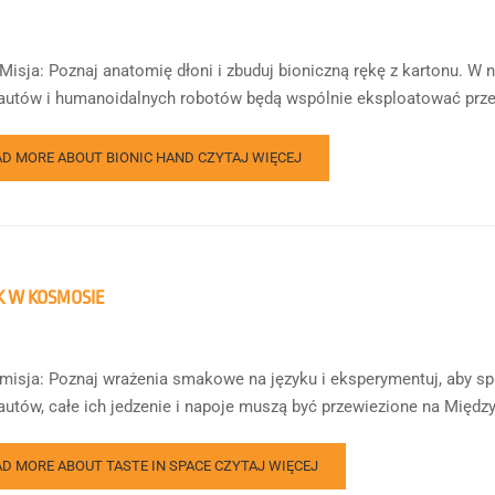
Misja: Poznaj anatomię dłoni i zbuduj bioniczną rękę z kartonu. W ni
autów i humanoidalnych robotów będą wspólnie eksploatować przes
AD MORE ABOUT BIONIC HAND
CZYTAJ WIĘCEJ
 W KOSMOSIE
misja: Poznaj wrażenia smakowe na języku i eksperymentuj, aby sp
autów, całe ich jedzenie i napoje muszą być przewiezione na Między
AD MORE ABOUT TASTE IN SPACE
CZYTAJ WIĘCEJ