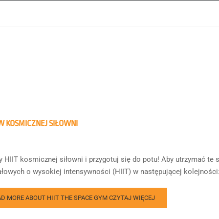
 W KOSMICZNEJ SIŁOWNI
 HIIT kosmicznej siłowni i przygotuj się do potu! Aby utrzymać te 
ałowych o wysokiej intensywności (HIIT) w następującej kolejności: 
AD MORE ABOUT HIIT THE SPACE GYM
CZYTAJ WIĘCEJ