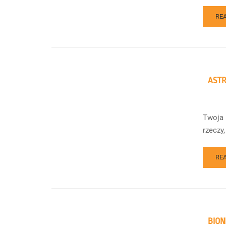
RE
AST
Twoja 
rzeczy
RE
BION