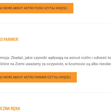
AD MORE ABOUT ASTRO FOOD
CZYTAJ WIĘCEJ
RO FARMER
misja: Zbadać, jakie czynniki wpływają na wzrost roślin i odnieść 
, które na Ziemi uważamy za oczywiste, w kosmosie są albo nieobecn
AD MORE ABOUT ASTRO FARMER
CZYTAJ WIĘCEJ
ICZNA RĘKA