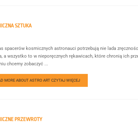
ICZNA SZTUKA
s spacerów kosmicznych astronauci potrzebują nie lada zręczności
a, a wszystko to w nieporęcznych rękawicach, które chronią ich 
iu chcemy zobaczyć ...
AD MORE ABOUT ASTRO ART
CZYTAJ WIĘCEJ
MICZNE PRZEWROTY