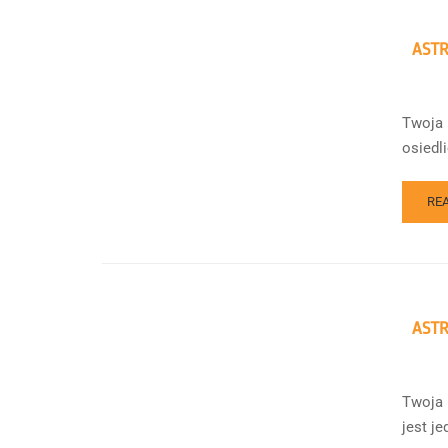
AST
Twoja 
osiedl
RE
ASTR
Twoja 
jest j