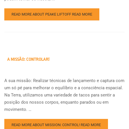
READ MORE ABOUT PEAKE LIFTOFF
READ MORE
A MISSÃO: CONTROLAR!
A sua missão: Realizar técnicas de lançamento e captura com
um só pé para melhorar o equilíbrio e a consciência espacial.
Na Terra, utilizamos uma variedade de tacos para sentir a
posição dos nossos corpos, enquanto parados ou em
movimento. …
READ MORE ABOUT MISSION: CONTROL!
READ MORE