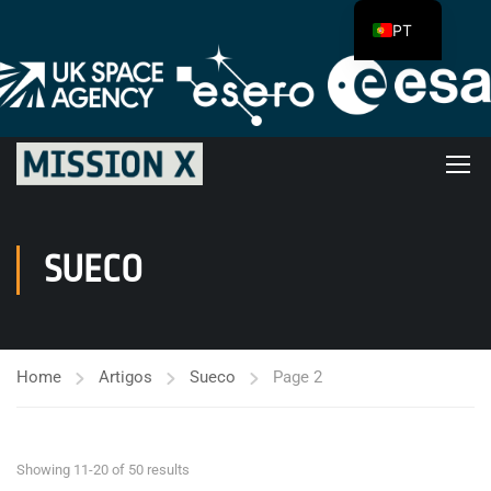
PT
SUECO
Home
Artigos
Sueco
Page 2
Showing 11-20 of 50 results