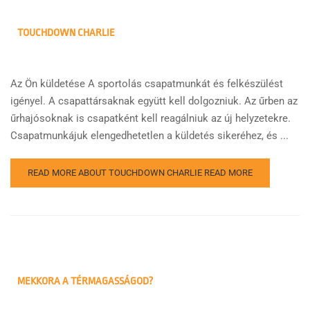
TOUCHDOWN CHARLIE
Az Ön küldetése A sportolás csapatmunkát és felkészülést
igényel. A csapattársaknak együtt kell dolgozniuk. Az űrben az
űrhajósoknak is csapatként kell reagálniuk az új helyzetekre.
Csapatmunkájuk elengedhetetlen a küldetés sikeréhez, és ...
READ MORE ABOUT TOUCHDOWN CHARLIE
READ MORE
MEKKORA A TÉRMAGASSÁGOD?