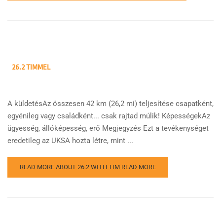
26.2 TIMMEL
A küldetésAz összesen 42 km (26,2 mi) teljesítése csapatként,
egyénileg vagy családként... csak rajtad múlik! KépességekAz
ügyesség, állóképesség, erő Megjegyzés Ezt a tevékenységet
eredetileg az UKSA hozta létre, mint ...
READ MORE ABOUT 26.2 WITH TIM
READ MORE