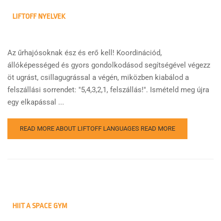
LIFTOFF NYELVEK
Az űrhajósoknak ész és erő kell! Koordinációd,
állóképességed és gyors gondolkodásod segítségével végezz
öt ugrást, csillagugrással a végén, miközben kiabálod a
felszállási sorrendet: "5,4,3,2,1, felszállás!". Ismételd meg újra
egy elkapással ...
READ MORE ABOUT LIFTOFF LANGUAGES
READ MORE
HIIT A SPACE GYM