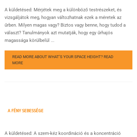
A küldetésed: Mérjétek meg a különböző testrészeket, és
vizsgáljátok meg, hogyan változhatnak ezek a méretek az
űrben. Milyen magas vagy? Biztos vagy benne, hogy tudod a
választ? Tanulmányok azt mutatják, hogy egy űrhajós
magassága körülbelül ...
READ MORE ABOUT WHAT’S YOUR SPACE HEIGHT?
READ
MORE
A FÉNY SEBESSÉGE
A küldetésed: A szem-kéz koordináció és a koncentráció