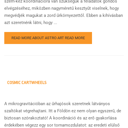
szem-kéz koordinációra van szükségük a feladatok gondos
elvégzéséhez, miközben nagyméretű kesztyűt viselnek, hogy
megvédjék magukat a zord űrkörnyezettől. Ebben a kihívásban
azt szeretnénk látni, hogy ...
READ MORE ABOUT ASTRO ART
READ MORE
COSMIC CARTWHEELS
A mikrogravitációban az űrhajósok szeretnek látványos
szaltókat végrehajtani. Itt a Földön ez nem olyan egyszerű, de
biztosan szórakoztató! A koordináció és az erő gyakorlása
érdekében végezz egy sor tornamozdulatot: az eredeti elülső