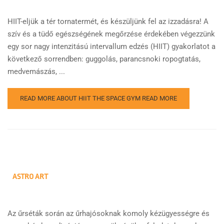
HIIT-eljük a tér tornatermét, és készüljünk fel az izzadásra! A
szív és a tüdő egészségének megőrzése érdekében végezzünk
egy sor nagy intenzitású intervallum edzés (HIIT) gyakorlatot a
következő sorrendben: guggolás, parancsnoki ropogtatás,
medvemászás, ...
READ MORE ABOUT HIIT THE SPACE GYM
READ MORE
ASTRO ART
Az űrséták során az űrhajósoknak komoly kézügyességre és