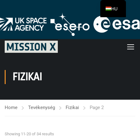
HU
FIZIKAI
Home
Tevékenység
Fizikai
Page 2
Showing 11-20 of 34 results