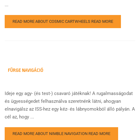
...
READ MORE ABOUT COSMIC CARTWHEELS
READ MORE
FÜRGE NAVIGÁCIÓ
Ideje egy agy- (és test-) csavaró játéknak! A rugalmasságodat
és ügyességedet felhasználva szeretnénk látni, ahogyan
elnavigálsz az ISS-hez egy kéz- és lábnyomokból álló pályán. A
cél az, hogy ...
READ MORE ABOUT NIMBLE NAVIGATION
READ MORE