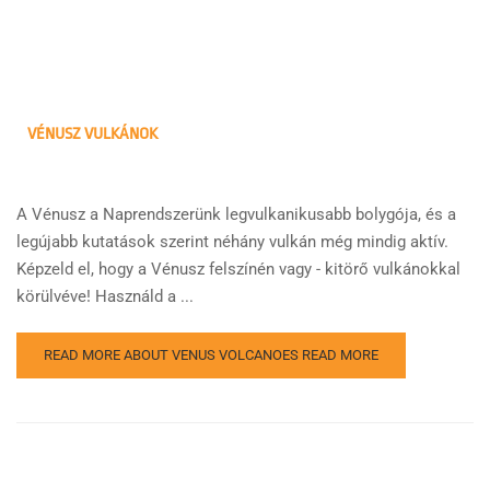
VÉNUSZ VULKÁNOK
A Vénusz a Naprendszerünk legvulkanikusabb bolygója, és a
legújabb kutatások szerint néhány vulkán még mindig aktív.
Képzeld el, hogy a Vénusz felszínén vagy - kitörő vulkánokkal
körülvéve! Használd a ...
READ MORE ABOUT VENUS VOLCANOES
READ MORE