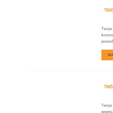
TOU
Twoja 
kosmos
powodze
RE
TWÓJ
Twoja 
pewno 