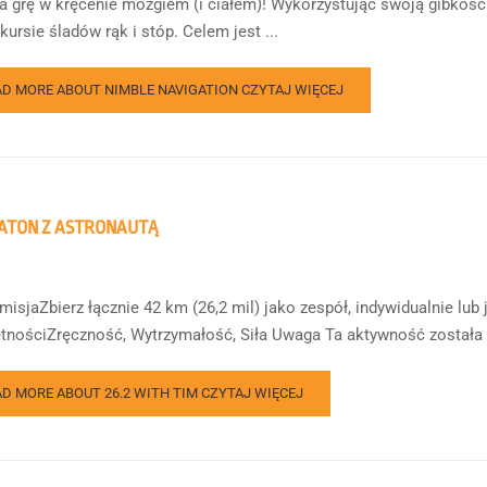
a grę w kręcenie mózgiem (i ciałem)! Wykorzystując swoją gibkość
kursie śladów rąk i stóp. Celem jest ...
AD MORE ABOUT NIMBLE NAVIGATION
CZYTAJ WIĘCEJ
ATON Z ASTRONAUTĄ
isjaZbierz łącznie 42 km (26,2 mil) jako zespół, indywidualnie lub j
tnościZręczność, Wytrzymałość, Siła Uwaga Ta aktywność została p
AD MORE ABOUT 26.2 WITH TIM
CZYTAJ WIĘCEJ