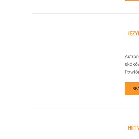
JĘZY
Astron
skoków 
Powtór
RE
HIIT