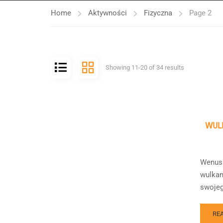
Home
Aktywności
Fizyczna
Page 2
Showing 11-20 of 34 results
WUL
Wenus 
wulkan
swojeg
RE