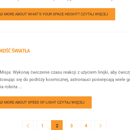
AD MORE ABOUT WHAT’S YOUR SPACE HEIGHT?
CZYTAJ WIĘCEJ
KOŚĆ ŚWIATŁA
Misja: Wykonaj ćwiczenie czasu reakcji z użyciem linijki, aby ćwic
towując się do podróży kosmicznej, astronauci poświęcają wiele go
a robota ...
AD MORE ABOUT SPEED OF LIGHT
CZYTAJ WIĘCEJ
1
2
3
4