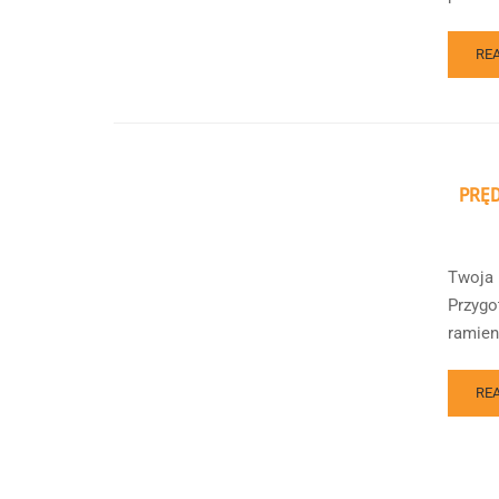
RE
PRĘD
Twoja 
Przygo
ramieni
RE