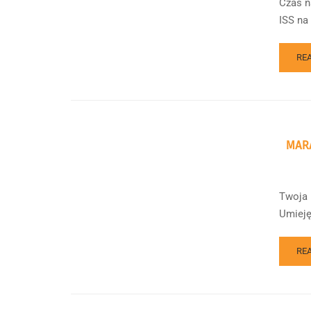
Czas n
ISS na 
RE
MAR
Twoja m
Umieję
RE