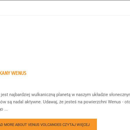
KANY WENUS
jest najbardziej wulkaniczną planetą w naszym układzie słonecznym,
ów są nadal aktywne. Udawaj, że jesteś na powierzchni Wenus - o
o ...
AD MORE ABOUT VENUS VOLCANOES
CZYTAJ WIĘCEJ