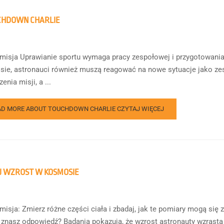
CHDOWN CHARLIE
misja Uprawianie sportu wymaga pracy zespołowej i przygotowani
ie, astronauci również muszą reagować na nowe sytuacje jako zesp
nia misji, a ...
AD MORE ABOUT TOUCHDOWN CHARLIE
CZYTAJ WIĘCEJ
 WZROST W KOSMOSIE
misja: Zmierz różne części ciała i zbadaj, jak te pomiary mogą się 
znasz odpowiedź? Badania pokazują, że wzrost astronauty wzrasta 