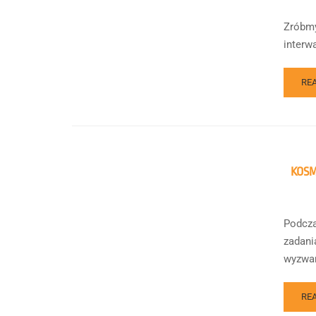
Zróbmy
interw
RE
KOSM
Podcza
zadani
wyzwan
RE