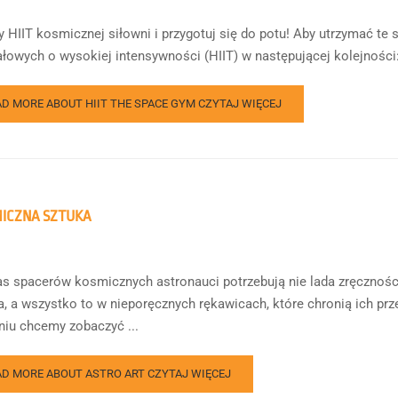
 HIIT kosmicznej siłowni i przygotuj się do potu! Aby utrzymać te 
ałowych o wysokiej intensywności (HIIT) w następującej kolejności: 
AD MORE ABOUT HIIT THE SPACE GYM
CZYTAJ WIĘCEJ
ICZNA SZTUKA
s spacerów kosmicznych astronauci potrzebują nie lada zręczności
a, a wszystko to w nieporęcznych rękawicach, które chronią ich 
iu chcemy zobaczyć ...
AD MORE ABOUT ASTRO ART
CZYTAJ WIĘCEJ