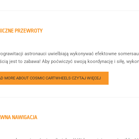
MICZNE PRZEWROTY
ograwitacji astronauci uwielbiają wykonywać efektowne somersaulty. 
cią jest to zabawa! Aby poćwiczyć swoją koordynację i siłę, wykona
AD MORE ABOUT COSMIC CARTWHEELS
CZYTAJ WIĘCEJ
AWNA NAWIGACJA