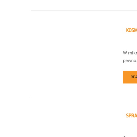
KOS
W mikr
pewnoś
RE
SPR