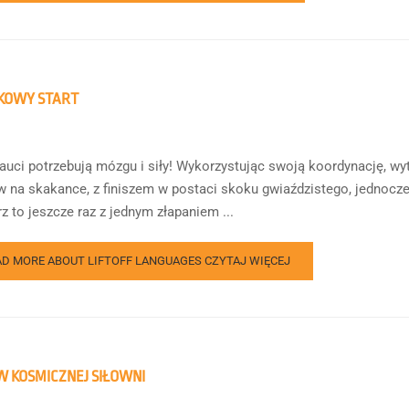
KOWY START
auci potrzebują mózgu i siły! Wykorzystując swoją koordynację, wy
na skakance, z finiszem w postaci skoku gwiaździstego, jednocześnie 
z to jeszcze raz z jednym złapaniem ...
AD MORE ABOUT LIFTOFF LANGUAGES
CZYTAJ WIĘCEJ
 W KOSMICZNEJ SIŁOWNI