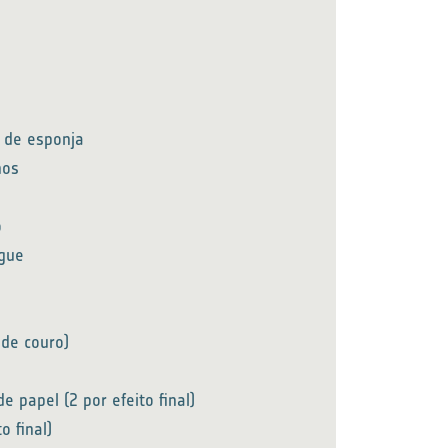
 de esponja
hos
o
gue
 de couro)
e papel (2 por efeito final)
o final)