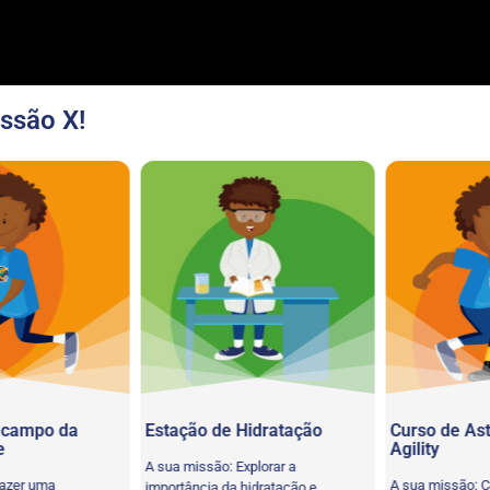
ssão X!
campo da
Estação de Hidratação
Curso de Astr
Agility
A sua missão: Explorar a
zer uma
A sua missão: Co
importância da hidratação e