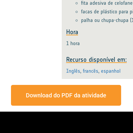
fita adesiva de celofane
facas de plástico para p
palha ou chupa-chupa (1 
Hora
1 hora
Recurso disponível em:
Inglês
,
francês
,
espanhol
Download do PDF da atividade