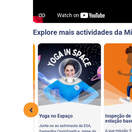
Explore mais actividades da Mi
il
Yoga no Espaço
Inspeção de 
estação base
 jogo de torcer o
Junte-se ao astronauta da ESA,
A sua missão: Fa
o)! Usando a sua
Samantha Cristoforetti e Jaime da