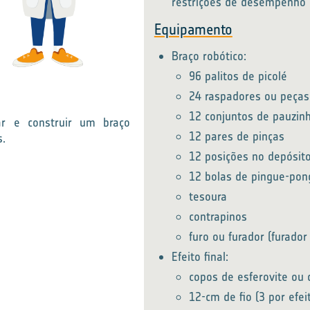
restrições de desempenho
Equipamento
Braço robótico:
96 palitos de picolé
24 raspadores ou peças
12 conjuntos de pauzin
ar e construir um braço
12 pares de pinças
s.
12 posições no depósit
12 bolas de pingue-pon
tesoura
contrapinos
furo ou furador (furador
Efeito final:
copos de esferovite ou d
12-cm de fio (3 por efeit