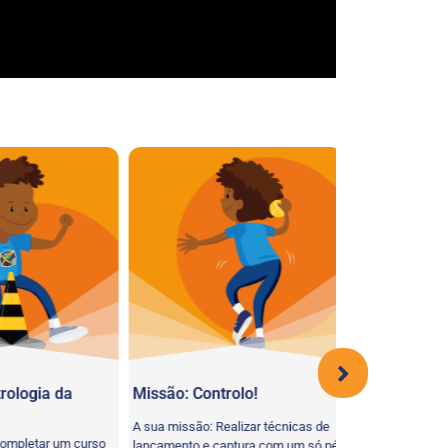
ologia da
Missão: Controlo!
Estação Base
A sua missão: Realizar técnicas de
Acabou de ter um 
mpletar um curso
lançamento e captura com um só pé
exploração da Lua