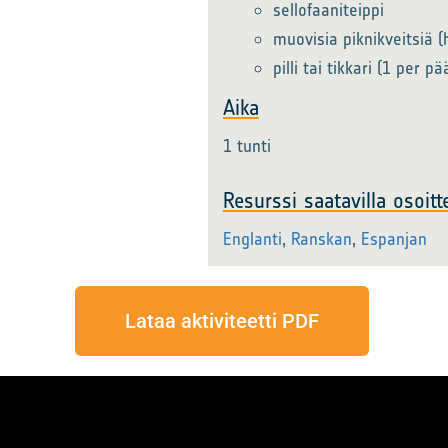
sellofaaniteippi
muovisia piknikveitsiä 
pilli tai tikkari (1 per p
Aika
1 tunti
Resurssi saatavilla osoitt
Englanti
,
Ranskan
,
Espanjan
Lataa aktiviteetti PDF