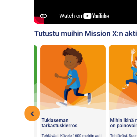
Tutustu muihin Mission X:n aktiv
Tukiaseman
Mihin ikinä me
tarkastuskierros
on painovoim
itkä tekijät
Tehtäväsi: Kävele 1600 metriin asti
Tehtäväsi: Suorita 
n kasvuun, ja