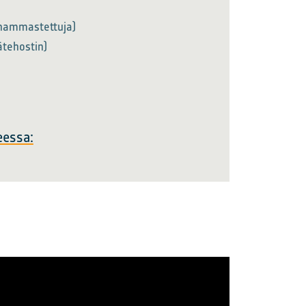
(hammastettuja)
äätehostin)
eessa: