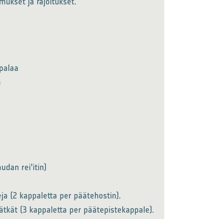
mukset ja rajoitukset.
palaa
a
audan rei'itin)
ja (2 kappaletta per päätehostin).
ätkät (3 kappaletta per päätepistekappale).