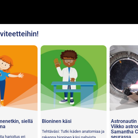
iteetteihin!
netkin, siellä
Bioninen käsi
Astronautin pä
a
Viikko astron
Samantha Cris
Tehtäväsi: Tutki käden anatomiaa ja
seurassa
harjoitus eri
rakenna bioninen käsi pahvista.