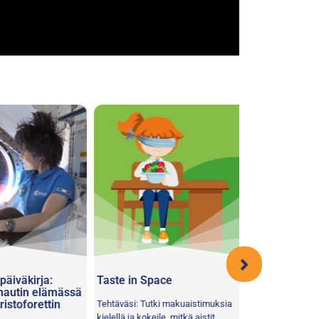
iväkirja:
Taste in Space
Vikkelä navigo
autin elämässä
toforettin
Tehtäväsi: Tutki makuaistimuksia
Aivoja (ja kehoa) 
kielellä ja kokeile, mitkä aistit
aika! Haluamme n