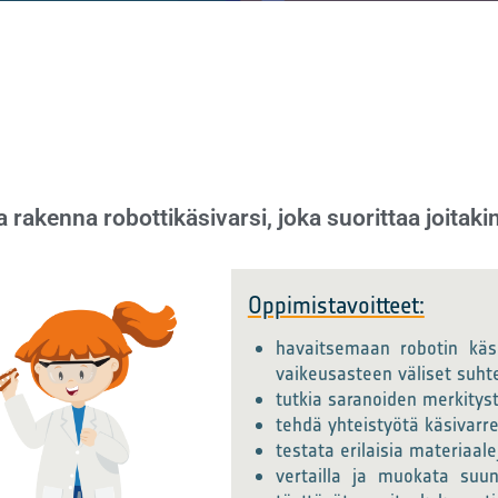
a rakenna robottikäsivarsi, joka suorittaa joitaki
Oppimistavoitteet:
havaitsemaan robotin käs
vaikeusasteen väliset suht
tutkia saranoiden merkitys
tehdä yhteistyötä käsivarr
testata erilaisia materiaale
vertailla ja muokata suu