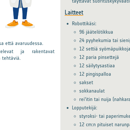
täyttävät suorituskykyvaati
Laitteet
Robottikäsi:
96 jäätelötikkua
24 pyyhekumia tai sieni
sa että avaruudessa.
12 settiä syömäpuikkoj
televat ja rakentavat
12 paria pinsettejä
a tehtäviä.
12 säilytysastiaa
12 pingispalloa
sakset
sokkanaulat
rei'itin tai nuija (nahkar
Lopputekijä:
styroksi- tai paperimuke
12 cm:n pituiset narunp