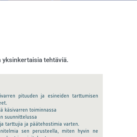
n yksinkertaisia tehtäviä.
ivarren pituuden ja esineiden tarttumisen
eet.
tä käsivarren toiminnassa
en suunnittelussa
ja tarttujia ja päätehostimia varten.
nnitelmia sen perusteella, miten hyvin ne