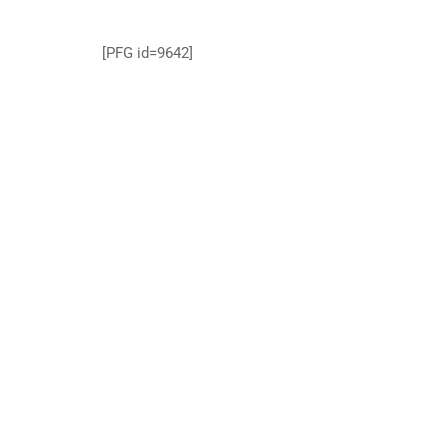
[PFG id=9642]