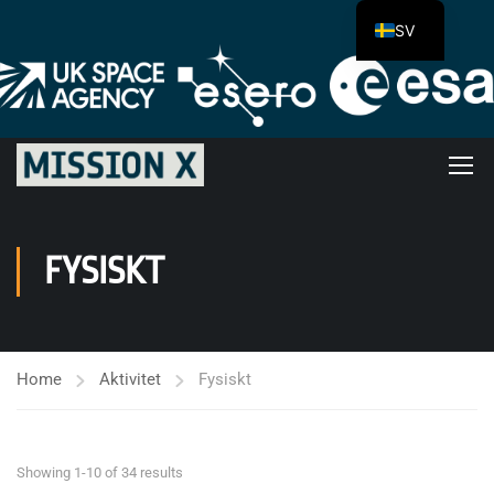
SV
FYSISKT
Home
Aktivitet
Fysiskt
Showing 1-10 of 34 results