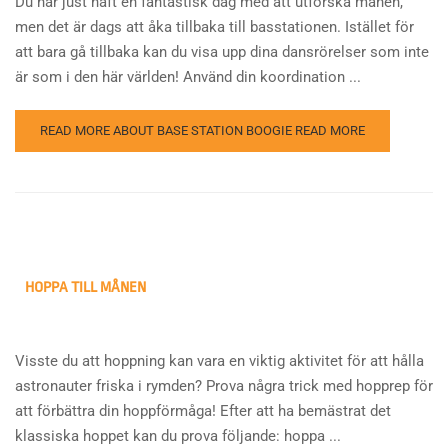
Du har just haft en fantastisk dag med att utforska månen,
men det är dags att åka tillbaka till basstationen. Istället för
att bara gå tillbaka kan du visa upp dina dansrörelser som inte
är som i den här världen! Använd din koordination ...
READ MORE ABOUT BASE STATION BOOGIE
READ MORE
HOPPA TILL MÅNEN
Visste du att hoppning kan vara en viktig aktivitet för att hålla
astronauter friska i rymden? Prova några trick med hopprep för
att förbättra din hoppförmåga! Efter att ha bemästrat det
klassiska hoppet kan du prova följande: hoppa ...