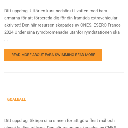
Ditt uppdrag: Utför en kurs nedsänkt i vatten med bara
armarna för att förbereda dig för din framtida extravehicular
aktivitet! Den här resursen skapades av CNES, ESERO France
2024 Under sina rymdpromenader utanför rymdstationen ska
...
READ MORE ABOUT PARA-SWIMMING
READ MORE
GOALBALL
Ditt uppdrag: Skärpa dina sinnen för att göra flest mål och
utveckla dina reflexer. Den här resursen skapades av CNES,