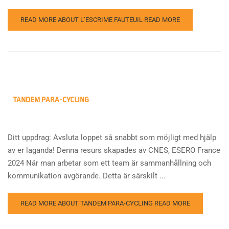
READ MORE ABOUT L’ESCRIME FAUTEUIL
READ MORE
TANDEM PARA-CYCLING
Ditt uppdrag: Avsluta loppet så snabbt som möjligt med hjälp
av er laganda! Denna resurs skapades av CNES, ESERO France
2024 När man arbetar som ett team är sammanhållning och
kommunikation avgörande. Detta är särskilt ...
READ MORE ABOUT TANDEM PARA-CYCLING
READ MORE