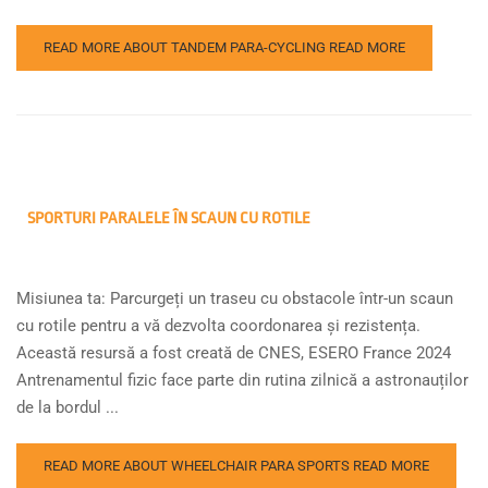
READ MORE ABOUT TANDEM PARA-CYCLING
READ MORE
SPORTURI PARALELE ÎN SCAUN CU ROTILE
Misiunea ta: Parcurgeți un traseu cu obstacole într-un scaun
cu rotile pentru a vă dezvolta coordonarea și rezistența.
Această resursă a fost creată de CNES, ESERO France 2024
Antrenamentul fizic face parte din rutina zilnică a astronauților
de la bordul ...
READ MORE ABOUT WHEELCHAIR PARA SPORTS
READ MORE