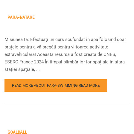
PARA-NATARE
Misiunea ta: Efectuați un curs scufundat în apă folosind doar
brațele pentru a vă pregăti pentru viitoarea activitate
extravehiculară! Această resursă a fost creată de CNES,
ESERO France 2024 În timpul plimbărilor lor spațiale în afara
stației spațiale, ...
READ MORE ABOUT PARA-SWIMMING
READ MORE
GOALBALL