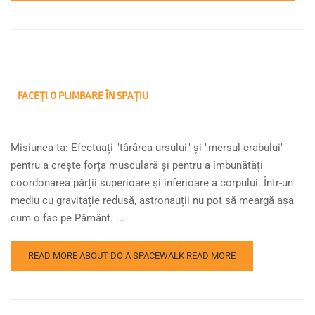
FACEȚI O PLIMBARE ÎN SPAȚIU
Misiunea ta: Efectuați "târârea ursului" și "mersul crabului"
pentru a crește forța musculară și pentru a îmbunătăți
coordonarea părții superioare și inferioare a corpului. Într-un
mediu cu gravitație redusă, astronauții nu pot să meargă așa
cum o fac pe Pământ. ...
READ MORE ABOUT DO A SPACEWALK
READ MORE