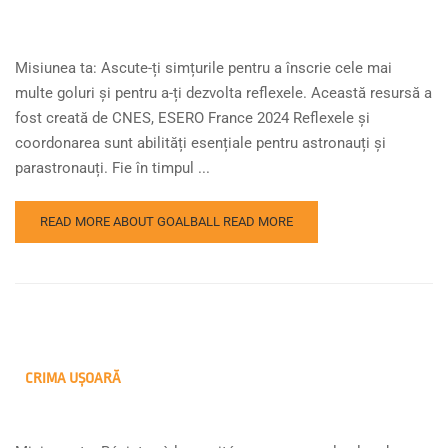
Misiunea ta: Ascute-ți simțurile pentru a înscrie cele mai
multe goluri și pentru a-ți dezvolta reflexele. Această resursă a
fost creată de CNES, ESERO France 2024 Reflexele și
coordonarea sunt abilități esențiale pentru astronauți și
parastronauți. Fie în timpul ...
READ MORE ABOUT GOALBALL
READ MORE
CRIMA UȘOARĂ