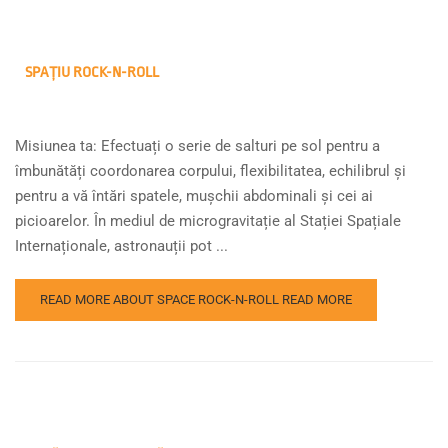
SPAȚIU ROCK-N-ROLL
Misiunea ta: Efectuați o serie de salturi pe sol pentru a
îmbunătăți coordonarea corpului, flexibilitatea, echilibrul și
pentru a vă întări spatele, mușchii abdominali și cei ai
picioarelor. În mediul de microgravitație al Stației Spațiale
Internaționale, astronauții pot ...
READ MORE ABOUT SPACE ROCK-N-ROLL
READ MORE