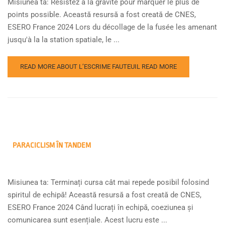
Misiunea ta: Résistez à la gravité pour marquer le plus de
points possible. Această resursă a fost creată de CNES,
ESERO France 2024 Lors du décollage de la fusée les amenant
jusqu'à la la station spatiale, le ...
READ MORE ABOUT L’ESCRIME FAUTEUIL
READ MORE
PARACICLISM ÎN TANDEM
Misiunea ta: Terminați cursa cât mai repede posibil folosind
spiritul de echipă! Această resursă a fost creată de CNES,
ESERO France 2024 Când lucrați în echipă, coeziunea și
comunicarea sunt esențiale. Acest lucru este ...