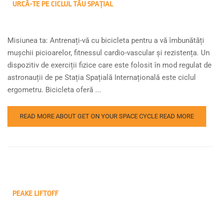
URCĂ-TE PE CICLUL TĂU SPAȚIAL
Misiunea ta: Antrenați-vă cu bicicleta pentru a vă îmbunătăți
mușchii picioarelor, fitnessul cardio-vascular și rezistența. Un
dispozitiv de exerciții fizice care este folosit în mod regulat de
astronauții de pe Stația Spațială Internațională este ciclul
ergometru. Bicicleta oferă ...
READ MORE ABOUT GET ON YOUR SPACE CYCLE
READ MORE
PEAKE LIFTOFF