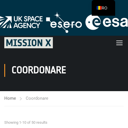
RO
COORDONARE
Home
Coordonare
Showing 1-10 of 50 results