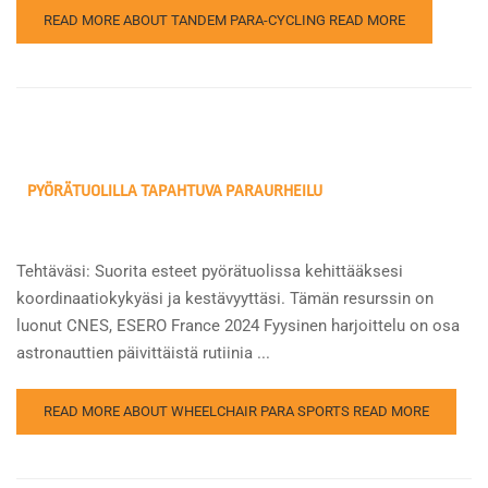
READ MORE ABOUT TANDEM PARA-CYCLING
READ MORE
PYÖRÄTUOLILLA TAPAHTUVA PARAURHEILU
Tehtäväsi: Suorita esteet pyörätuolissa kehittääksesi
koordinaatiokykyäsi ja kestävyyttäsi. Tämän resurssin on
luonut CNES, ESERO France 2024 Fyysinen harjoittelu on osa
astronauttien päivittäistä rutiinia ...
READ MORE ABOUT WHEELCHAIR PARA SPORTS
READ MORE