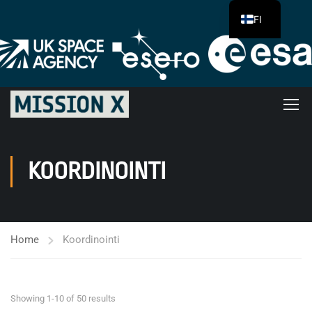
FI
KOORDINOINTI
Home
Koordinointi
Showing 1-10 of 50 results