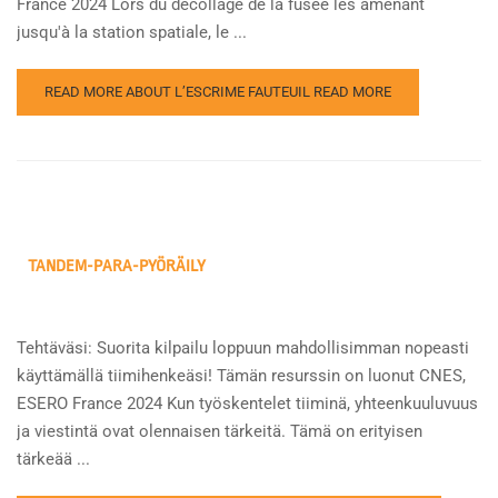
France 2024 Lors du décollage de la fusée les amenant
jusqu'à la station spatiale, le ...
READ MORE ABOUT L’ESCRIME FAUTEUIL
READ MORE
TANDEM-PARA-PYÖRÄILY
Tehtäväsi: Suorita kilpailu loppuun mahdollisimman nopeasti
käyttämällä tiimihenkeäsi! Tämän resurssin on luonut CNES,
ESERO France 2024 Kun työskentelet tiiminä, yhteenkuuluvuus
ja viestintä ovat olennaisen tärkeitä. Tämä on erityisen
tärkeää ...