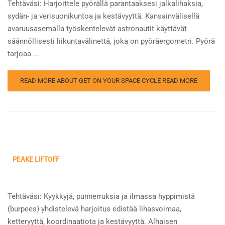
Tehtäväsi: Harjoittele pyörällä parantaaksesi jalkalihaksia,
sydän- ja verisuonikuntoa ja kestävyyttä. Kansainvälisellä
avaruusasemalla työskentelevät astronautit käyttävät
säännöllisesti liikuntavälinettä, joka on pyöräergometri. Pyörä
tarjoaa ...
READ MORE ABOUT GET ON YOUR SPACE CYCLE
READ MORE
PEAKE LIFTOFF
Tehtäväsi: Kyykkyjä, punnerruksia ja ilmassa hyppimistä
(burpees) yhdistelevä harjoitus edistää lihasvoimaa,
ketteryyttä, koordinaatiota ja kestävyyttä. Alhaisen