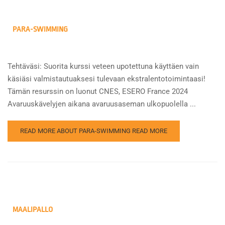
PARA-SWIMMING
Tehtäväsi: Suorita kurssi veteen upotettuna käyttäen vain
käsiäsi valmistautuaksesi tulevaan ekstralentotoimintaasi!
Tämän resurssin on luonut CNES, ESERO France 2024
Avaruuskävelyjen aikana avaruusaseman ulkopuolella ...
READ MORE ABOUT PARA-SWIMMING
READ MORE
MAALIPALLO