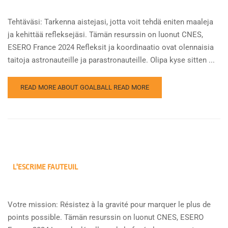
Tehtäväsi: Tarkenna aistejasi, jotta voit tehdä eniten maaleja
ja kehittää refleksejäsi. Tämän resurssin on luonut CNES,
ESERO France 2024 Refleksit ja koordinaatio ovat olennaisia
taitoja astronauteille ja parastronauteille. Olipa kyse sitten ...
READ MORE ABOUT GOALBALL
READ MORE
L'ESCRIME FAUTEUIL
Votre mission: Résistez à la gravité pour marquer le plus de
points possible. Tämän resurssin on luonut CNES, ESERO