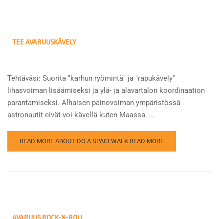
TEE AVARUUSKÄVELY
Tehtäväsi: Suorita "karhun ryömintä" ja "rapukävely"
lihasvoiman lisäämiseksi ja ylä- ja alavartalon koordinaation
parantamiseksi. Alhaisen painovoiman ympäristössä
astronautit eivät voi kävellä kuten Maassa. ...
READ MORE ABOUT DO A SPACEWALK
READ MORE
AVARUUS ROCK-N-ROLL