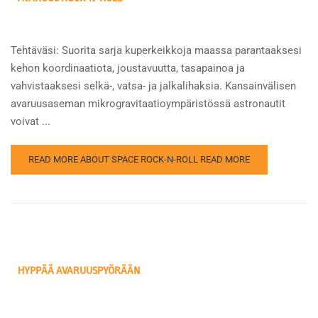
Tehtäväsi: Suorita sarja kuperkeikkoja maassa parantaaksesi
kehon koordinaatiota, joustavuutta, tasapainoa ja
vahvistaaksesi selkä-, vatsa- ja jalkalihaksia. Kansainvälisen
avaruusaseman mikrogravitaatioympäristössä astronautit
voivat ...
READ MORE ABOUT SPACE ROCK-N-ROLL
READ MORE
HYPPÄÄ AVARUUSPYÖRÄÄN