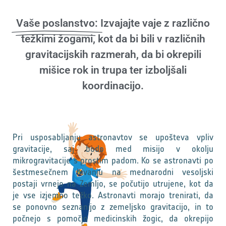
Vaše poslanstvo:
Izvajajte vaje z različno
težkimi žogami, kot da bi bili v različnih
gravitacijskih razmerah, da bi okrepili
mišice rok in trupa ter izboljšali
koordinacijo.
Pri usposabljanju astronavtov se upošteva vpliv
gravitacije, saj bodo med misijo v okolju
mikrogravitacije s prostim padom. Ko se astronavti po
šestmesečnem bivanju na mednarodni vesoljski
postaji vrnejo na Zemljo, se počutijo utrujene, kot da
je vse izjemno težko. Astronavti morajo trenirati, da
se ponovno seznanijo z zemeljsko gravitacijo, in to
počnejo s pomočjo medicinskih žogic, da okrepijo