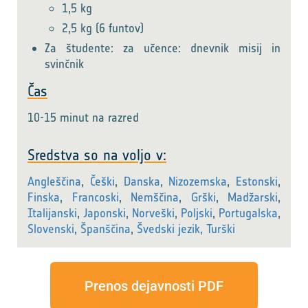
1,5 kg
2,5 kg (6 funtov)
Za študente: za učence: dnevnik misij in
svinčnik
Čas
10-15 minut na razred
Sredstva so na voljo v:
Angleščina
,
Češki
,
Danska
,
Nizozemska
,
Estonski
,
Finska
,
Francoski
,
Nemščina
,
Grški
,
Madžarski
,
Italijanski
,
Japonski
,
Norveški
,
Poljski
,
Portugalska
,
Slovenski
,
Španščina
,
Švedski jezik,
Turški
Prenos dejavnosti PDF