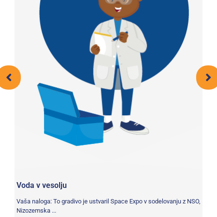
Ra
 in
Va
ob
an
Voda v vesolju
Vaša naloga: To gradivo je ustvaril Space Expo v sodelovanju z NSO,
Nizozemska ...